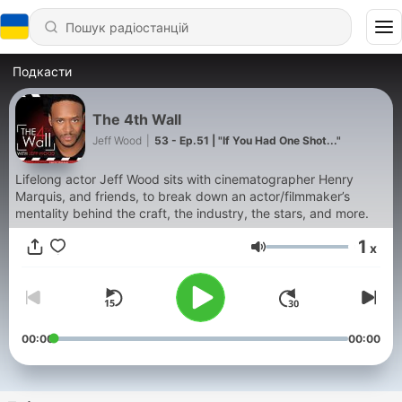
Подкасти
The 4th Wall
Jeff Wood
|
53 - Ep.51 | "If You Had One Shot..."
Lifelong actor Jeff Wood sits with cinematographer Henry
Marquis, and friends, to break down an actor/filmmaker’s
mentality behind the craft, the industry, the stars, and more.
1
x
Гучність
00:00
00:00