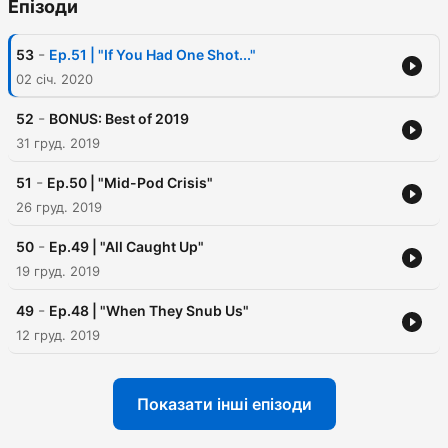
Епізоди
-
53
Ep.51 | "If You Had One Shot..."
02 січ. 2020
-
52
BONUS: Best of 2019
31 груд. 2019
-
51
Ep.50 | "Mid-Pod Crisis"
26 груд. 2019
-
50
Ep.49 | "All Caught Up"
19 груд. 2019
-
49
Ep.48 | "When They Snub Us"
12 груд. 2019
Показати інші епізоди