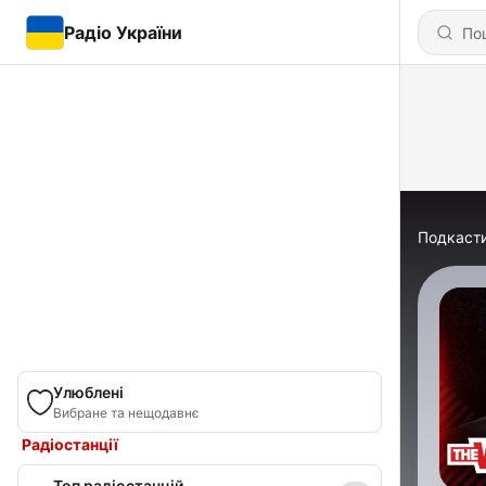
Радіо України
Подкаст
Улюблені
Вибране та нещодавнє
Радіостанції
Топ радіостанцій