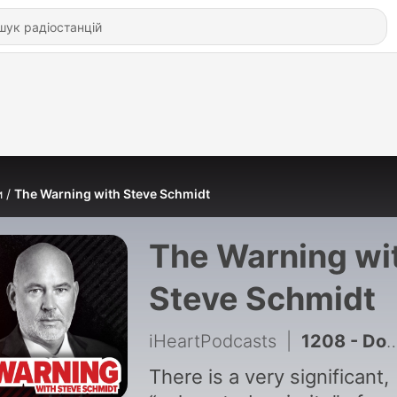
и
The Warning with Steve Schmidt
The Warning wi
Steve Schmidt
iHeartPodcasts
|
1208 - Donald Trump Is Out of Excuses | Steve Schmidt
There is a very significant,