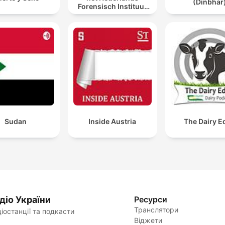
(Dinbhar
Forensisch Instituut
sporen laat spreken
Sudan
Inside Austria
The Dairy E
діо України
Ресурси
Транслятори
іостанції та подкасти
Віджети