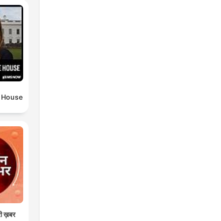
e House
री ख़बर