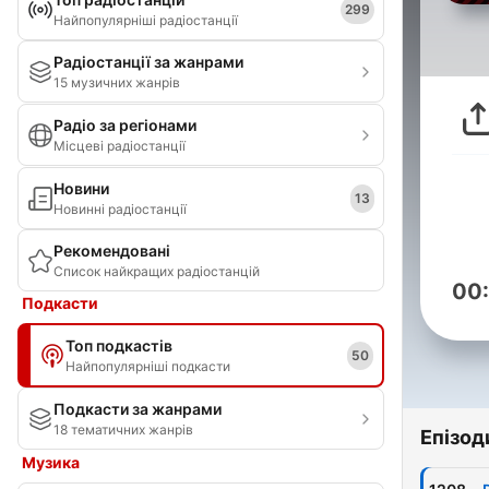
299
Найпопулярніші радіостанції
Радіостанції за жанрами
15 музичних жанрів
Радіо за регіонами
Місцеві радіостанції
Новини
13
Новинні радіостанції
Рекомендовані
Список найкращих радіостанцій
00
Подкасти
Топ подкастів
50
Найпопулярніші подкасти
Подкасти за жанрами
18 тематичних жанрів
Епізод
Музика