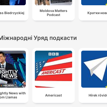
Moldova Matters
ss Biedrzyckiej
Кратки нов
Podcast
Міжнародні Уряд подкасти
ghtly News with
Americast
Hírek rövi
om Llamas