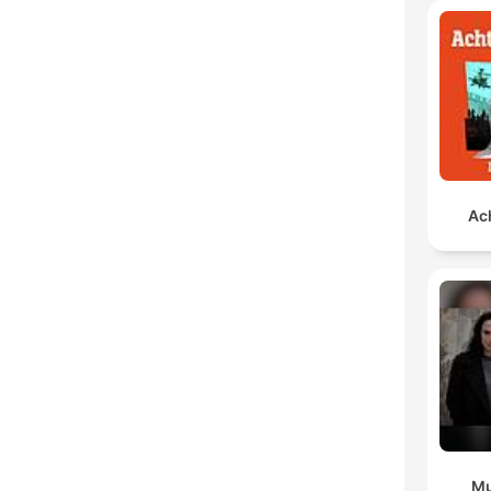
Ach
Mu