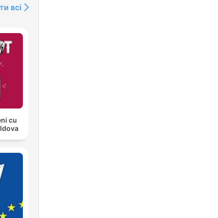
ти всі
ni cu
oldova