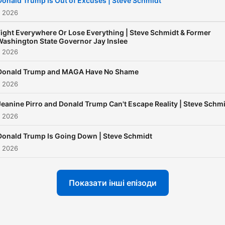
Donald Trump Is Out of Excuses | Steve Schmidt
consistent with the mission
. 2026
The Warning newsletter
Fight Everywhere Or Lose Everything | Steve Schmidt & Former
offered on Substack and 
Washington State Governor Jay Inslee
. 2026
Warning YouTube channel –
will be joined by interestin
Donald Trump and MAGA Have No Shame
guests – some familiar, an
. 2026
some you may never have
Jeanine Pirro and Donald Trump Can't Escape Reality | Steve Schm
heard of – to discuss the
. 2026
political and cultural curren
Donald Trump Is Going Down | Steve Schmidt
that are shaping our times,
. 2026
well as the unseen forces
driving politics that are rar
Показати інші епізоди
discussed on cable news. I
important for you to hear 
a diverse range of voices –