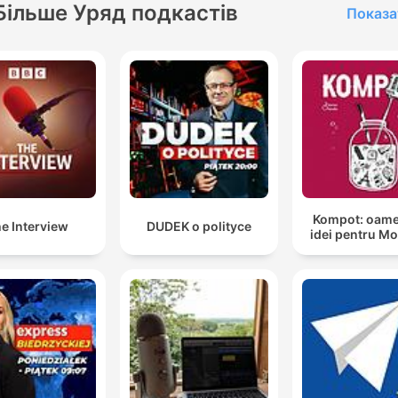
just me – about the issues
Більше Уряд подкастів
Показа
facing America today.
Kompot: oame
e Interview
DUDEK o polityce
idei pentru M