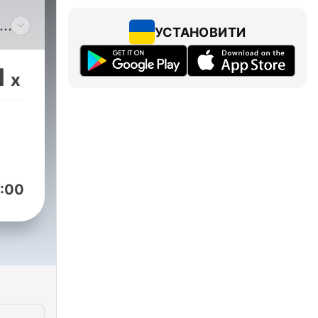
УСТАНОВИТИ
st
1
x
nt,
or-
ment
nd
sm
:00
y