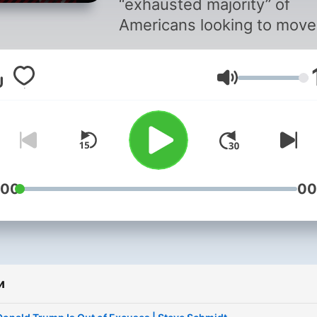
“exhausted majority” of
Americans looking to move
past this rotten moment in
American life. They have lo
Гучність
trust and faith in governme
business, media and not-f
profit institutions at a mo
of technological, cultural a
economic upheaval. Fasci
did not rise in the 1930s
:00
00
because it was strong, but
rather, because democrac
was weak. The cycle is
repeating itself with a new
и
extremism rising in 2020s
America. On the podcast –