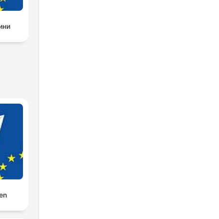
ини
den