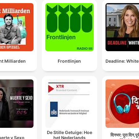
t Milliarden
Frontlinjen
Deadline: Whit
De Stille Getuige: Hoe
दिनभर: पूरा दिन,पू
erte y Sexo
het Nederlands