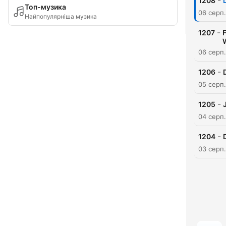
-
1208
Топ-музика
06 серп
Найпопулярніша музика
-
1207
06 серп
-
1206
05 серп
-
1205
04 серп
-
1204
03 серп