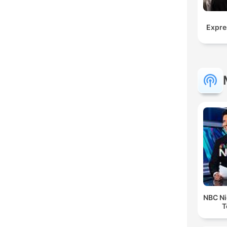
Expre
NBC Ni
T