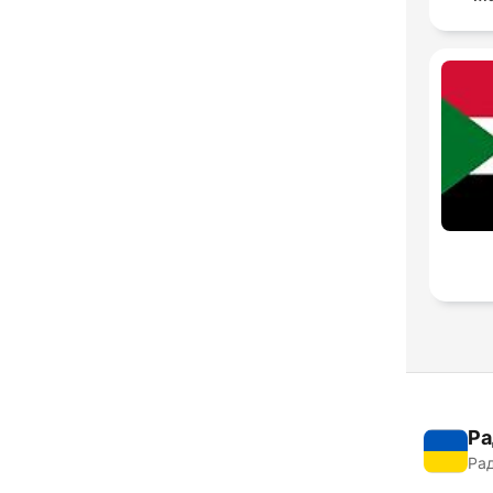
Ра
Рад