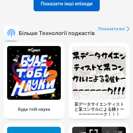
Показати інші епізоди
Показати всі
Більше Технології подкастів
某データサイエンティスト
Буде тобі наука
と某コンサルによる雑トー
ーーーーーーク！！！