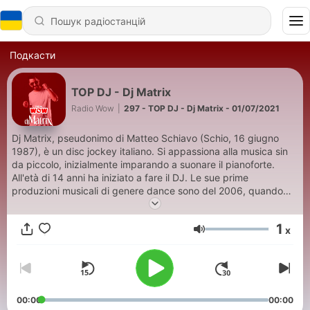
Подкасти
TOP DJ - Dj Matrix
Radio Wow
|
297 - TOP DJ - Dj Matrix - 01/07/2021
Dj Matrix, pseudonimo di Matteo Schiavo (Schio, 16 giugno
1987), è un disc jockey italiano. Si appassiona alla musica sin
da piccolo, inizialmente imparando a suonare il pianoforte.
All'età di 14 anni ha iniziato a fare il DJ. Le sue prime
produzioni musicali di genere dance sono del 2006, quando
sotto il nome M2 scrive il testo e produce la parte musicale di
Tu vivi nell'aria, cantato da Miani e divenuto popolare anche
1
x
all'estero grazie a molteplici remix, di cui i più importanti quelli
Гучність
di Gabry Ponte e di Gigi D'Agostino. Grande popolarità online
l'ha poi raggiunta nel 2009 con il brano La tipica ragazza
italiana. In questo periodo diventa molto popolare tra i giovani
anche con altre produzione, tra cui: Penso a te, Dimmi che mi
ami ed Io con te tu con me.
00:00
00:00