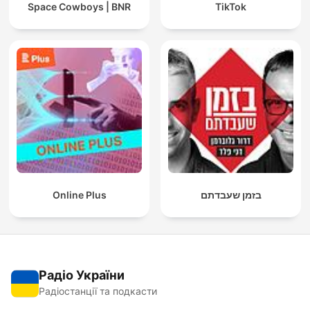
Space Cowboys | BNR
TikTok
Online Plus
בזמן שעבדתם
Радіо України
Радіостанції та подкасти