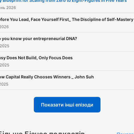
 Blueprint for Scaling from Zero to Eight-Figures in Five Years
ень 2026
fore You Lead, Face Yourself First_ The Discipline of Self-Mastery
 2026
 you know your entrepreneurial DNA?
 2025
sy Does Not Build, Only Focus Does
 2025
w Capital Really Chooses Winners _ John Suh
 2025
Показати інші епізоди