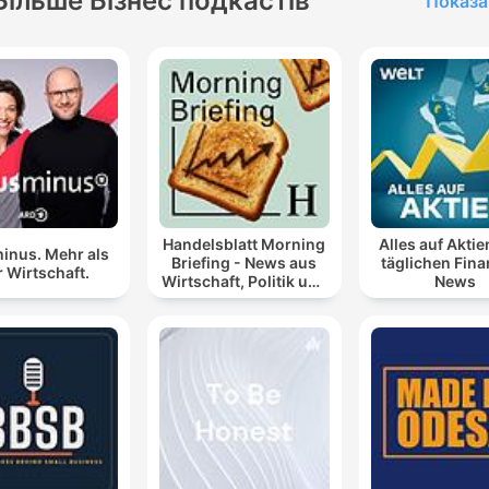
Більше Бізнес подкастів
Показа
Handelsblatt Morning
Alles auf Aktie
inus. Mehr als
Briefing - News aus
täglichen Fin
 Wirtschaft.
Wirtschaft, Politik und
News
Finanzen