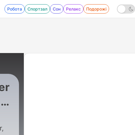
Робота
Спортзал
Сон
Релакс
Подорожі
er
i
r,