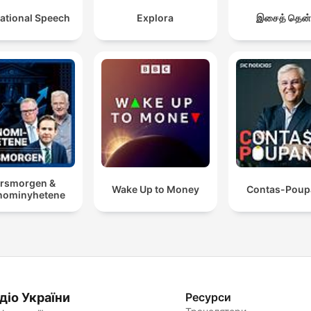
ational Speech
Explora
இசைத் தென்
rsmorgen &
Wake Up to Money
Contas-Poup
nominyhetene
діо України
Ресурси