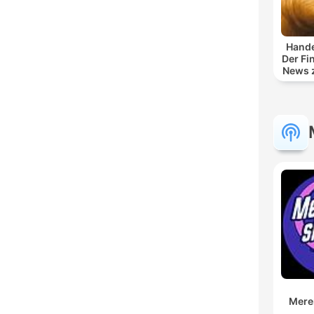
Hande
Der Fi
News z
und
Mere