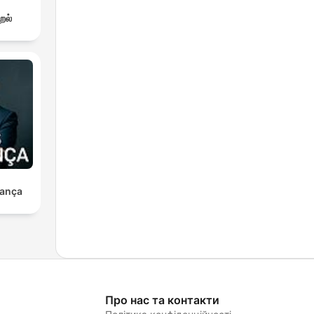
றல்
ança
Про нас та контакти