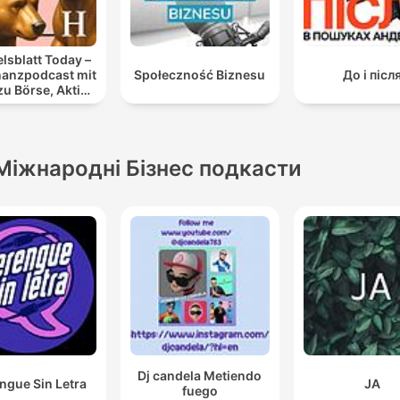
lsblatt Today –
nanzpodcast mit
Społeczność Biznesu
До і післ
u Börse, Aktien
 Geldanlage
Міжнародні Бізнес подкасти
Dj candela Metiendo
ngue Sin Letra
JA
fuego