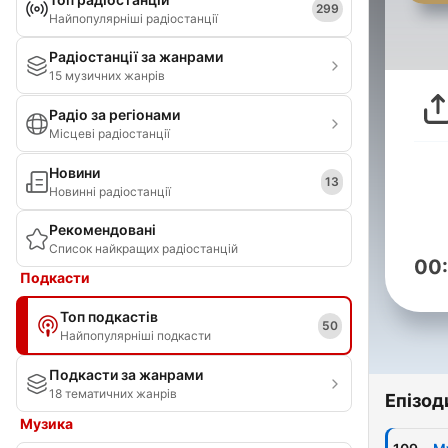
299
Найпопулярніші радіостанції
Радіостанції за жанрами
15 музичних жанрів
Радіо за регіонами
Місцеві радіостанції
Новини
13
Новинні радіостанції
Рекомендовані
Список найкращих радіостанцій
00
Подкасти
Топ подкастів
50
Найпопулярніші подкасти
Подкасти за жанрами
18 тематичних жанрів
Епізод
Музика