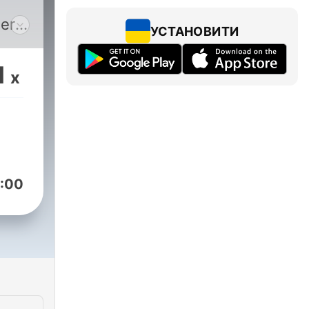
ere
УСТАНОВИТИ
king
1
x
ly
ss.
,
:00