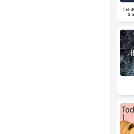
The B
Sm