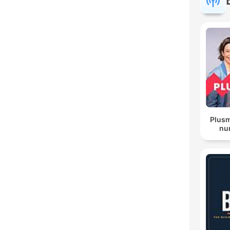
Plusm
nur