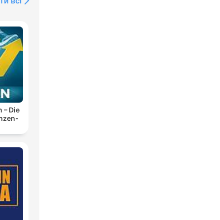
ти всі
n – Die
anzen-