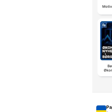
Motiv
Bø
Øko
Ра