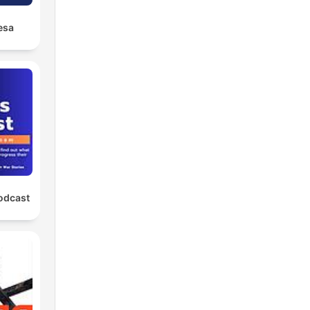
esa
odcast