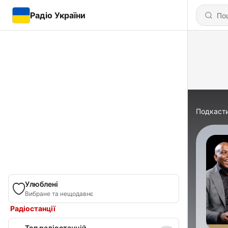
Радіо України
Подкаст
Улюблені
Вибране та нещодавнє
Радіостанції
Топ радіостанцій