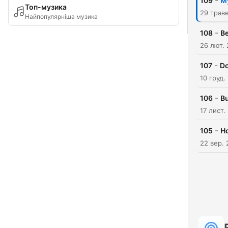
-
109
My
Топ-музика
29 трав
Найпопулярніша музика
-
108
Be
26 лют.
-
107
Do
10 груд.
-
106
Bu
17 лист.
-
105
Ho
22 вер.