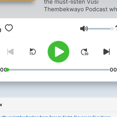
the must-listen Vusi
Thembekwayo Podcast wh
he explores thought-provo
discussions, innovative
Гучність
insights, and real-world
solutions on topics that tru
impact your life and busine
Be part of the conversation
we are happy to have you.
:00
00
и