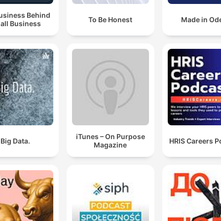
usiness Behind
To Be Honest
Made in Od
all Business
iTunes – On Purpose
Big Data.
HRIS Careers P
Magazine