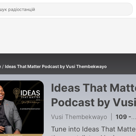
и
Ideas That Matter Podcast by Vusi Thembekwayo
Ideas That Matt
Podcast by Vus
Thembekwayo
Vusi Thembekwayo
|
109 - My Blueprint for Scaling from Zero to Eight-Figures in Five Years
Tune into Ideas That Matte