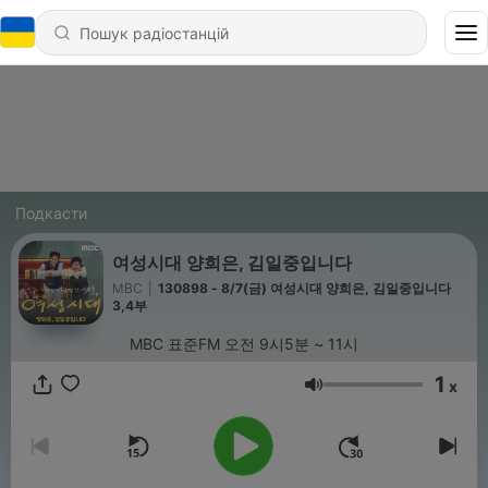
Подкасти
여성시대 양희은, 김일중입니다
MBC
|
130898 - 8/7(금) 여성시대 양희은, 김일중입니다
3,4부
MBC 표준FM 오전 9시5분 ~ 11시
1
x
Гучність