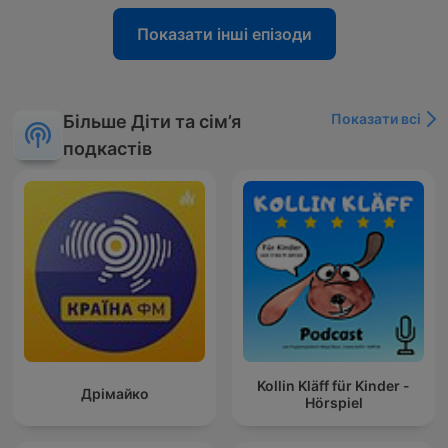
Показати інші епізоди
Показати всі
Більше Діти та сім’я
подкастів
Kollin Kläff für Kinder -
Дрімайко
Hörspiel