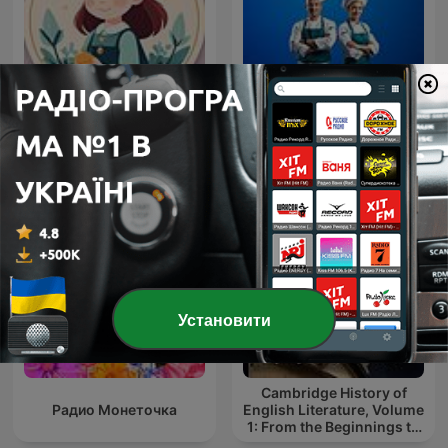
5 recettes à la une - Radio
Казки для моїх дітей
Fidélité
Установити
Cambridge History of
Радио Монеточка
English Literature, Volume
1: From the Beginnings to
the Cycles of Romance