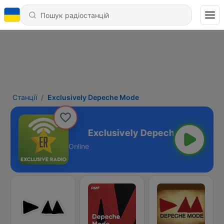
Станції
Exclusively Depeche Mode
Depeche Mode
Online