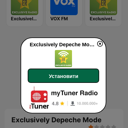
Exclusively U2
VOX FM
Exclusively Sting
Exclusively Depeche Mode у прямому ефір
Установити
Exclusively Depeche Mode