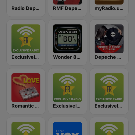
Radio Depeche Mode
RMF Depeche Mode
myRadio.ua - Depeche Mode
Exclusively Dire Straits
Wonder 80's
Depeche Mode In The Mix
Romantic Vibes
Exclusively Pink Floyd
Exclusively The Cure