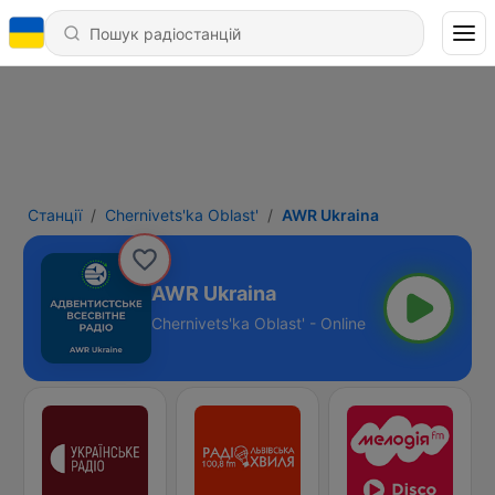
Станції
Chernivets'ka Oblast'
AWR Ukraina
AWR Ukraina
Chernivets'ka Oblast' - Online