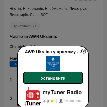
Ні стін. Ні кордонів. Ні обмежень. Лише рух.
Лише мрія. Лише БОГ.
Християнська
Частоти AWR Ukraina:
Chernivtsi:
Online
AWR Ukraina у прямому ефір
Найкращі пісні
Останні 7 днів
Останні 30 днів
Сьогодні Для Завтра
Установити
1
Фліт
Такі як ми
2
GRAVLYX