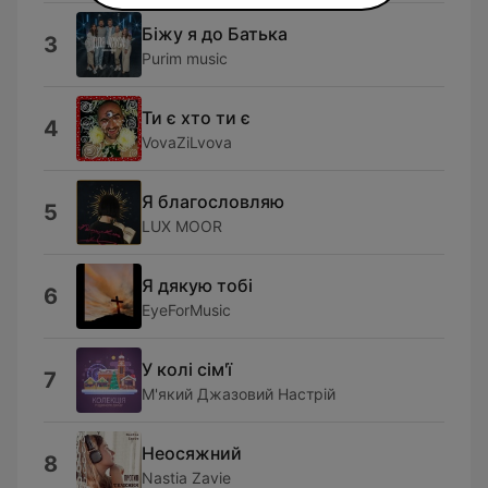
Біжу я до Батька
3
Purim music
Ти є хто ти є
4
VovaZiLvova
Я благословляю
5
LUX MOOR
Я дякую тобі
6
EyeForMusic
У колі сім'ї
7
М'який Джазовий Настрій
Неосяжний
8
Nastia Zavie