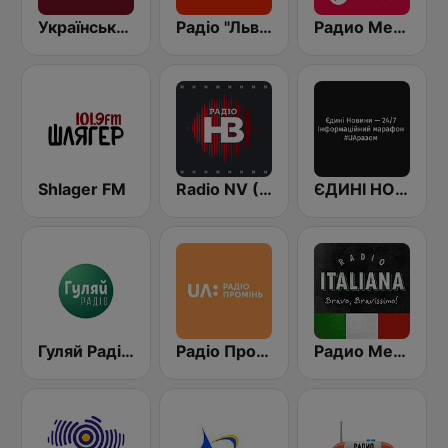
Українське радіо (Ukrainian radio)
Радіо "Львівська Хвиля" Lviv.fm 100.8
Радио Мелодия (Radio Melodia Disco)
Shlager FM
Radio NV (Радіо НВ)
ЄДИНІ НОВИНИ
Гуляй Радіо (Guliay Radio)
Радіо Промінь (Radio Promin)
Радио Мелодия (Radio Melodia Italiano)