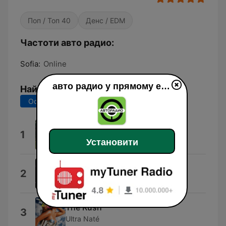
Поп / Топ 40
Денс / EDM
Частоти авто радио:
Sofia:
Online
авто радио у прямому ефір
Найкращі пісні
Останні 7 днів
Останні 30 днів
NUEVAYoL
1
Bad Bunny
Установити
X-perience
2
Deep Zone Project
The Rush
3
Ultra Naté