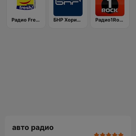
Радио Fresh! 100.3 FM
БНР Хоризонт (BNR Horizont)
Радио1Rock 98.3 FM ( Radio 1 Rock )
авто радио