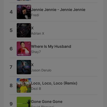
Jennie Jennie - Jennie Jennie
4
Fredi
X
5
Adrian X
Where Is My Husband
6
Shay7
X
7
Jason Derulo
Loco, Loco, Loco (Remix)
8
Dezi B
Gone Gone Gone
9
David Blasucci