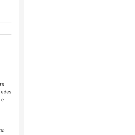
re
 redes
 e
ndo