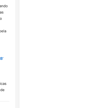
dando
 as
ão
pela
B'
icas
 de