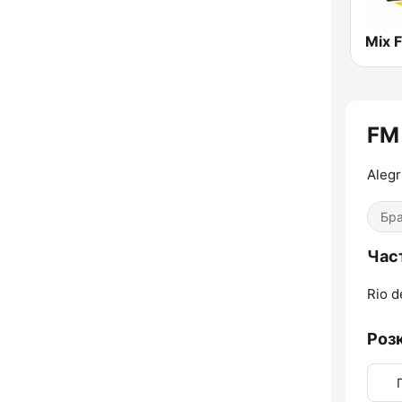
Mix 
FM
Alegr
Бра
Част
Rio d
Роз