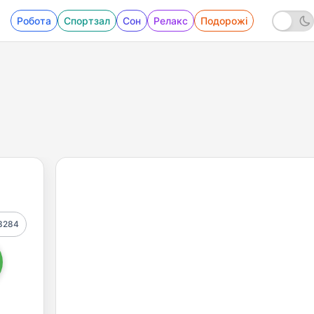
Робота
Спортзал
Сон
Релакс
Подорожі
3284