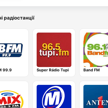
і радіостанції
M 99.9
Super Rádio Tupi
Band FM