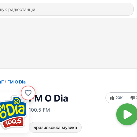
ії
FM O Dia
FM O Dia
20K
100.5 FM
Бразильська музика