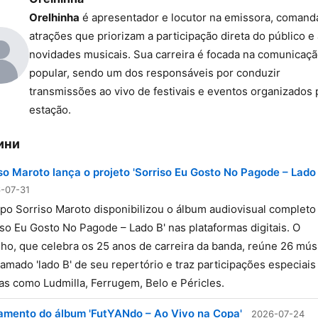
Orelhinha
é apresentador e locutor na emissora, coman
atrações que priorizam a participação direta do público e
novidades musicais. Sua carreira é focada na comunicaç
popular, sendo um dos responsáveis por conduzir
transmissões ao vivo de festivais e eventos organizados 
estação.
ини
so Maroto lança o projeto 'Sorriso Eu Gosto No Pagode – Lado 
-07-31
po Sorriso Maroto disponibilizou o álbum audiovisual completo
iso Eu Gosto No Pagode – Lado B' nas plataformas digitais. O
lho, que celebra os 25 anos de carreira da banda, reúne 26 mús
amado 'lado B' de seu repertório e traz participações especiais
tas como Ludmilla, Ferrugem, Belo e Péricles.
amento do álbum 'FutYANdo – Ao Vivo na Copa'
2026-07-24