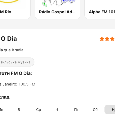
FM Rio
Rádio Gospel Adoração
Alpha FM 101
 O Dia
ia que Irradia
зильська музика
оти FM O Dia:
e Janeiro:
100.5 FM
клад
Пн
Вт
Ср
Чт
Пт
Сб
Н