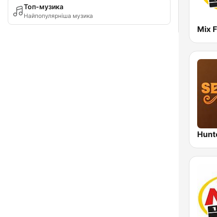
Топ-музика
Найпопулярніша музика
Mix 