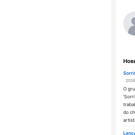
Нов
Sorri
2026
O gru
'Sorr
traba
do ch
artis
Lanç