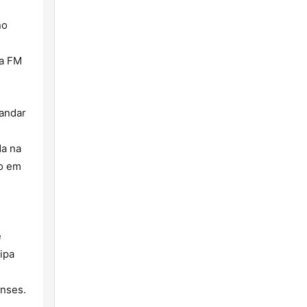
no
da FM
mandar
da na
ão em
e
ipa
enses.