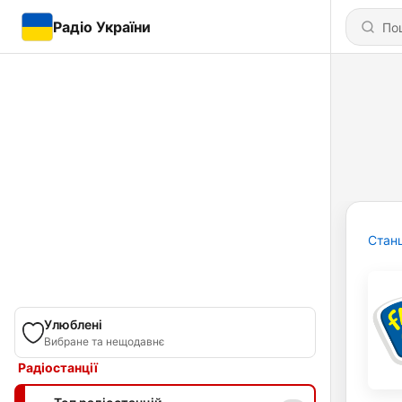
Радіо України
Станц
Улюблені
Вибране та нещодавнє
Радіостанції