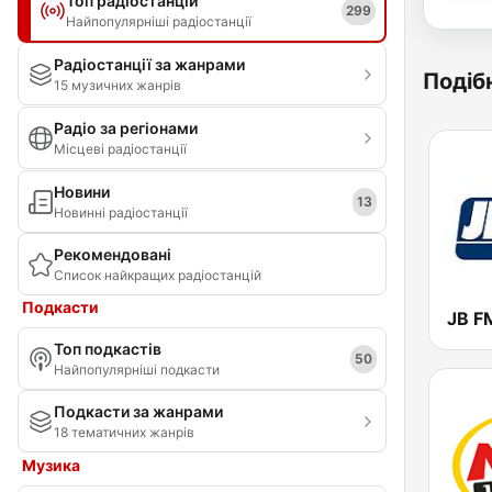
Топ радіостанцій
299
Найпопулярніші радіостанції
Радіостанції за жанрами
Подібн
15 музичних жанрів
Радіо за регіонами
Місцеві радіостанції
Новини
13
Новинні радіостанції
Рекомендовані
Список найкращих радіостанцій
Подкасти
JB F
Топ подкастів
50
Найпопулярніші подкасти
Подкасти за жанрами
18 тематичних жанрів
Музика