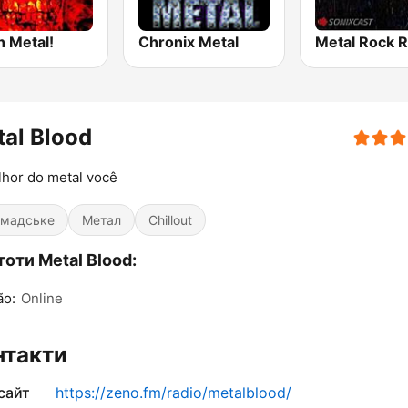
h Metal!
Chronix Metal
Metal Rock R
al Blood
hor do metal você
омадське
Метал
Chillout
оти Metal Blood:
ão:
Online
нтакти
сайт
https://zeno.fm/radio/metalblood/