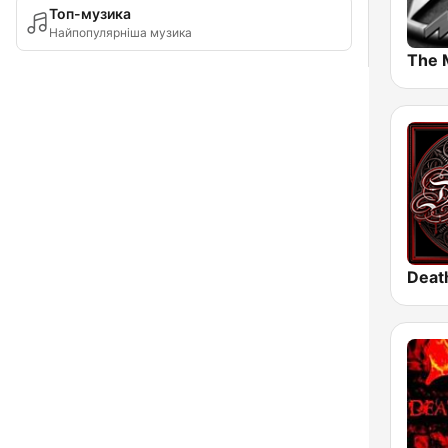
Топ-музика
Найпопулярніша музика
The 
Deat