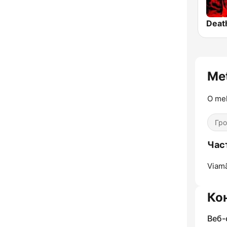
Deat
Met
O mel
Гр
Част
Viam
Ко
Веб-