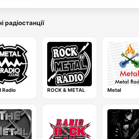
і радіостанції
l Radio
ROCK & METAL
Metal