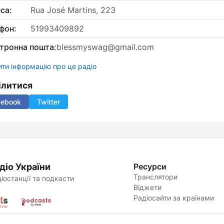
са:
Rua José Martins, 223
фон:
51993409892
тронна пошта:
blessmyswag@gmail.com
ти інформацію про це радіо
ілитися
cebook
Twitter
діо України
Ресурси
Транслятори
іостанції та подкасти
Віджети
Радіосайти за країнами