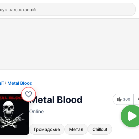
ії
Metal Blood
Metal Blood
360
Online
Громадське
Метал
Chillout