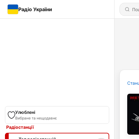
Радіо України
Станц
Улюблені
Вибране та нещодавнє
Радіостанції