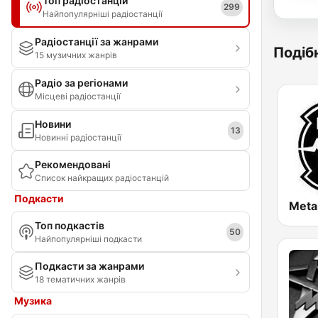
Топ радіостанцій
299
Найпопулярніші радіостанції
Радіостанції за жанрами
Подібн
15 музичних жанрів
Радіо за регіонами
Місцеві радіостанції
Новини
13
Новинні радіостанції
Рекомендовані
Список найкращих радіостанцій
Подкасти
Meta
Топ подкастів
50
Найпопулярніші подкасти
Подкасти за жанрами
18 тематичних жанрів
Музика