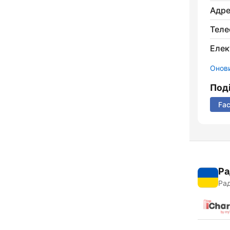
Адре
Теле
Елек
Онови
Под
Fa
Ра
Рад