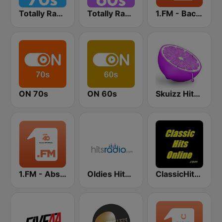
Totally Radio 70s
Totally Radio 60s
1.FM - Back to the 50s and 60s
ON 70s
ON 60s
Skuizz Hits 50s- 70s
1.FM - Absolute Top 40
Oldies Hits - Hits Radio
ClassicHitsOnline