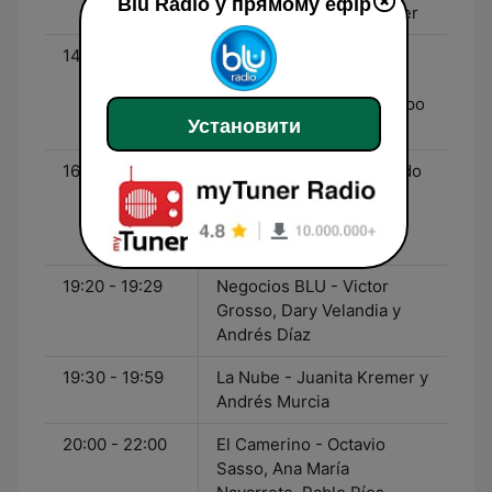
Blu Radio у прямому ефір
Pumarejo, Juanita Kremer
14:00 - 16:00
Blog Deportivo - Javier
Hernández Bonnet,
Ricardo Orrego y el equipo
Установити
deportivo de BLU
16:00 - 19:00
Voz Populi - Jorge Alfredo
Vargas, Álvaro Forero,
Camilo Cifuentes, María
Auxilio Vélez
19:20 - 19:29
Negocios BLU - Victor
Grosso, Dary Velandia y
Andrés Díaz
19:30 - 19:59
La Nube - Juanita Kremer y
Andrés Murcia
20:00 - 22:00
El Camerino - Octavio
Sasso, Ana María