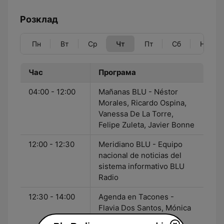
Розклад
Пн
Вт
Ср
Чт
Пт
Сб
Нд
Час
Програма
04:00 - 12:00
Mañanas BLU - Néstor
Morales, Ricardo Ospina,
Vanessa De La Torre,
Felipe Zuleta, Javier Bonne
12:00 - 12:30
Meridiano BLU - Equipo
nacional de noticias del
sistema informativo BLU
Radio
12:30 - 14:00
Agenda en Tacones -
Flavia Dos Santos, Mónica
Rodríguez, Alexandra