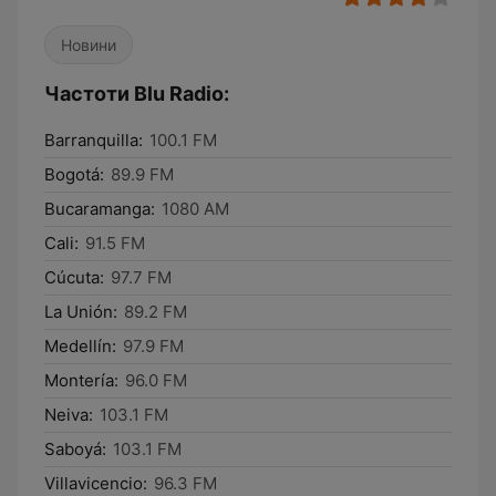
Новини
Частоти Blu Radio:
Barranquilla:
100.1 FM
Bogotá:
89.9 FM
Bucaramanga:
1080 AM
Cali:
91.5 FM
Cúcuta:
97.7 FM
La Unión:
89.2 FM
Medellín:
97.9 FM
Montería:
96.0 FM
Neiva:
103.1 FM
Saboyá:
103.1 FM
Villavicencio:
96.3 FM