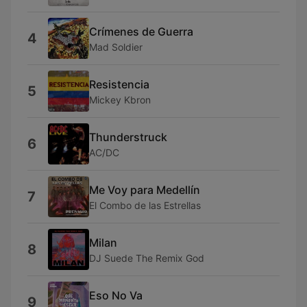
Crímenes de Guerra
4
Mad Soldier
Resistencia
5
Mickey Kbron
Thunderstruck
6
AC/DC
Me Voy para Medellín
7
El Combo de las Estrellas
Milan
8
DJ Suede The Remix God
Eso No Va
9