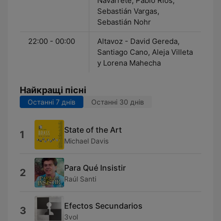
Navarrete, Pablo Ríos,
Sebastián Vargas,
Sebastián Nohr
22:00 - 00:00
Altavoz - David Gereda,
Santiago Cano, Aleja Villeta
y Lorena Mahecha
Найкращі пісні
Останні 7 днів
Останні 30 днів
State of the Art
1
Michael Davis
Para Qué Insistir
2
Raúl Santi
Efectos Secundarios
3
3vol