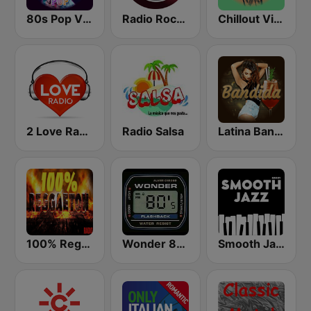
80s Pop Vibes
Radio Rock On
Chillout Vibes
2 Love Radio
Radio Salsa
Latina Bandida!
100% Reggaeton Radio
Wonder 80's
Smooth Jazz - Groov