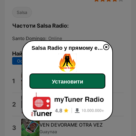
Salsa
Частоти Salsa Radio:
Santo Domingo:
Online
Salsa Radio у прямому ефір
Найкращі пісні
Останні 7 днів
Останні 30 днів
Lupita
1
Установити
Chiquito Team Band
Una Noche No Es Bastante
2
Alex Matos
VEN DEVORAME OTRA VEZ
3
Guaynaa