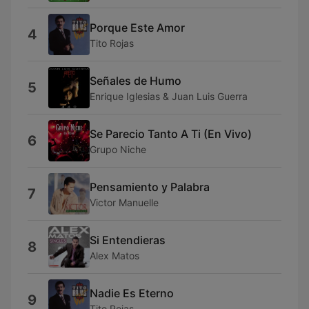
Porque Este Amor
4
Tito Rojas
Señales de Humo
5
Enrique Iglesias & Juan Luis Guerra
Se Parecio Tanto A Ti (En Vivo)
6
Grupo Niche
Pensamiento y Palabra
7
Victor Manuelle
Si Entendieras
8
Alex Matos
Nadie Es Eterno
9
Tito Rojas