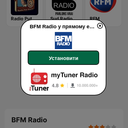
Radio Put Sreće
Sud Radio
RFM
BFM Radio у прямому ефір
Установити
BFM Radio