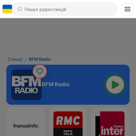
Станції
BFM Radio
BFM Radio