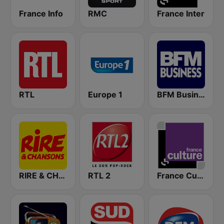
France Info
RMC
France Inter
RTL
Europe 1
BFM Business 100.8 FM
RIRE & CHANSONS
RTL 2
France Culture