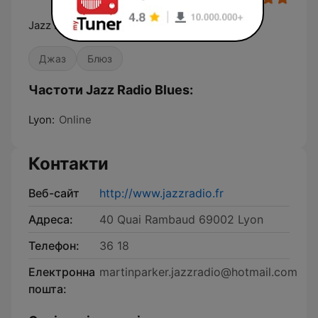
Jazz Radio, La radio de tous les jazz
Джаз
Блюз
Частоти Jazz Radio Blues:
Lyon:
Online
Контакти
Веб-сайт
http://www.jazzradio.fr
Адреса:
40 Quai Rambaud 69002 Lyon
Телефон:
36 18
Електронна
martinparker.jazzradio@hotmail.com
пошта: