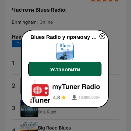
Частоти Blues Radio:
Birmingham:
Online
Найкращі пісні
Blues Radio у прямому ефір
Останні 7 днів
Останні 30 днів
I'm a Steady Rollin' Man
1
Robert Johnson
Установити
My Last Goodbye
2
John Earl Walker
Bad Luck Blues
3
Otis Rush
Big Road Blues
4