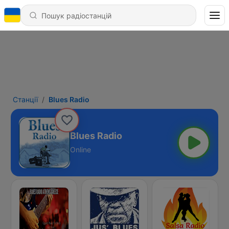
Станції
Blues Radio
Blues Radio
Online