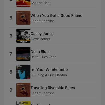
Canned Heat
When You Got a Good Friend
5
Robert Johnson
Casey Jones
6
Alexis Korner
Delta Blues
7
Delta Blues Band
I'm Your Witchdoctor
8
B.B. King & Eric Clapton
Traveling Riverside Blues
9
Robert Johnson