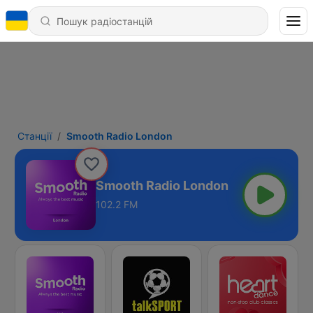
Станції
Smooth Radio London
Smooth Radio London
102.2 FM