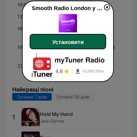
10:00 - 13:00
Kate Garraway
Smooth Radio London у прямому ефір
13:00 - 16:00
Paul Phear
16:00 - 19:00
The Smooth Drive Home
with Tina Hobley
Установити
19:00 - 22:00
The Smooth Sanctuary at
Seven with Gary Vincent
22:00 - 01:00
The Smooth Late Show
with Martin Collins
Найкращі пісні
Останні 7 днів
Останні 30 днів
Hold My Hand
1
Jess Glynne