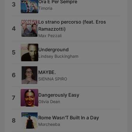
Ora E Per Sempre
3
Timoria
Lo strano percorso (feat. Eros
4
Ramazzotti)
Max Pezzali
Underground
5
Lindsey Buckingham
MAYBE.
6
SIENNA SPIRO
Dangerously Easy
7
Olivia Dean
Rome Wasn'T Built In a Day
8
Morcheeba