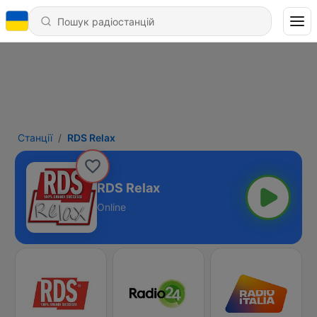
Станції
RDS Relax
RDS Relax
Online