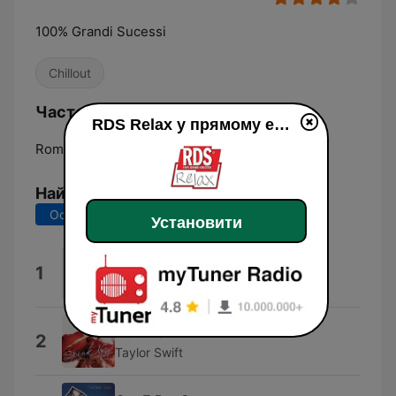
100% Grandi Sucessi
Chillout
Частоти RDS Relax:
RDS Relax у прямому ефір
Rome:
Online
Найкращі пісні
Останні 7 днів
Останні 30 днів
Установити
LAURO
1
Achille Lauro
Haunted
2
Taylor Swift