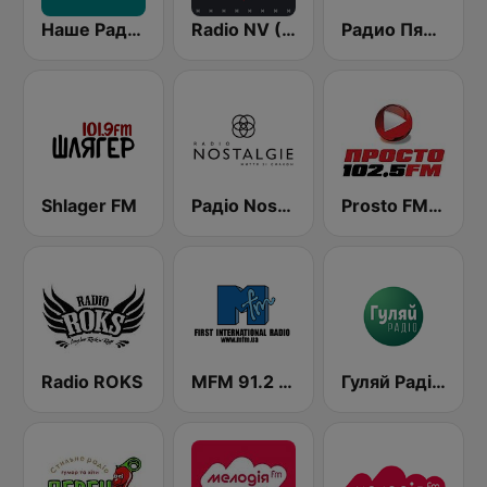
Наше Радио (Nashe Radio) 107.9
Radio NV (Радіо НВ)
Радио Пятница (Pyatnica)
Shlager FM
Радіо Nostalgie
Prosto FM Radio - Kiev 102.5 (Просто ФМ)
Radio ROKS
MFM 91.2 FM
Гуляй Радіо (Guliay Radio)