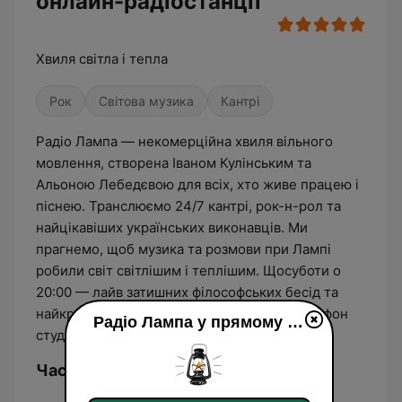
онлайн-радіостанції
Хвиля світла і тепла
Рок
Світова музика
Кантрі
Радіо Лампа — некомерційна хвиля вільного
мовлення, створена Іваном Кулінським та
Альоною Лебедєвою для всіх, хто живе працею і
піснею. Транслюємо 24/7 кантрі, рок-н-рол та
найцікавіших українських виконавців. Ми
прагнемо, щоб музика та розмови при Лампі
робили світ світлішим і теплішим. Щосуботи о
20:00 — лайв затишних філософських бесід та
найкращої музики "Лампова розмова". Телефон
Радіо Лампа у прямому ефір
студії +380935649692
Частоти Радіо Лампа: