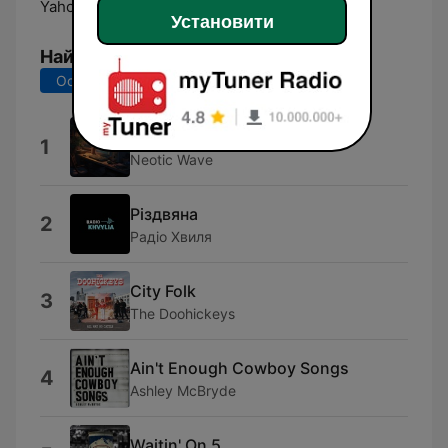
Yahotyn:
Online
Установити
Найкращі пісні
Останні 7 днів
Останні 30 днів
Lamp Light
1
Neotic Wave
Різдвяна
2
Радіо Хвиля
City Folk
3
The Doohickeys
Ain't Enough Cowboy Songs
4
Ashley McBryde
Waitin' On 5