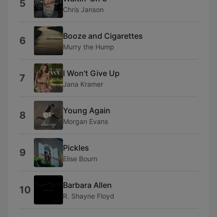
5
Chris Janson
Booze and Cigarettes
6
Murry the Hump
I Won't Give Up
7
Jana Kramer
Young Again
8
Morgan Evans
Pickles
9
Elise Bourn
Barbara Allen
10
R. Shayne Floyd