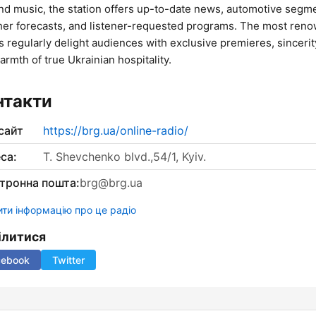
d music, the station offers up-to-date news, automotive segm
er forecasts, and listener-requested programs. The most ren
ts regularly delight audiences with exclusive premieres, sincerit
armth of true Ukrainian hospitality.
нтакти
сайт
https://brg.ua/online-radio/
са:
T. Shevchenko blvd.,54/1, Kyiv.
тронна пошта:
brg@brg.ua
ти інформацію про це радіо
ілитися
cebook
Twitter