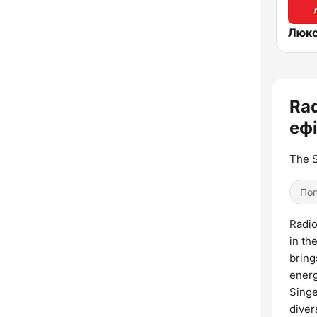
Ra
ефі
The S
Поп
Radio
in th
bring
energ
Singe
diver