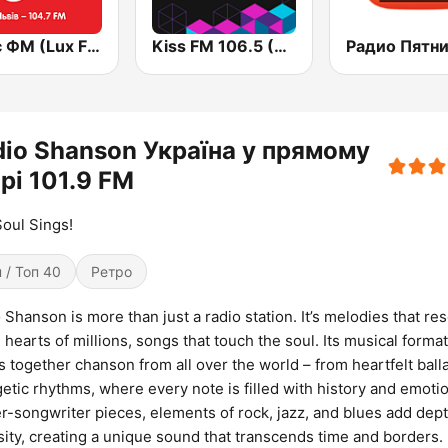
Люкс ФМ (Lux FM) Львів
Kiss FM 106.5 (Кисc ФМ)
dio Shanson Україна у прямому
рі 101.9 FM
oul Sings!
 / Топ 40
Ретро
 Shanson is more than just a radio station. It’s melodies that re
e hearts of millions, songs that touch the soul. Its musical format
s together chanson from all over the world – from heartfelt ball
etic rhythms, where every note is filled with history and emotio
r-songwriter pieces, elements of rock, jazz, and blues add dep
sity, creating a unique sound that transcends time and borders.