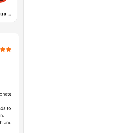
Радио Пятница (Pyatnica)
sonate
ads to
n.
th and