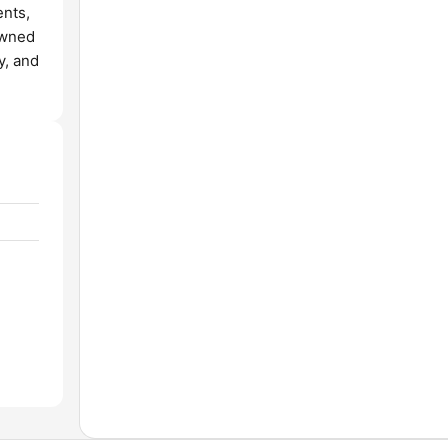
ents,
owned
y, and