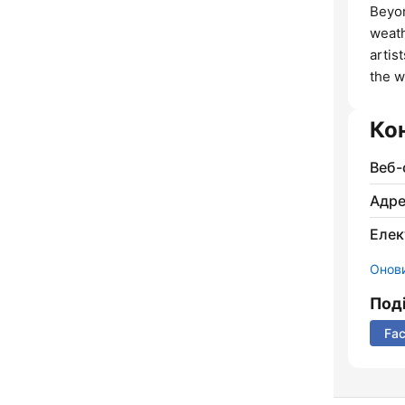
Beyon
weath
artis
the w
Ко
Веб-
Адре
Елек
Онови
Под
Fa