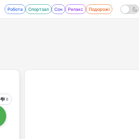
Робота
Спортзал
Сон
Релакс
Подорожі
0