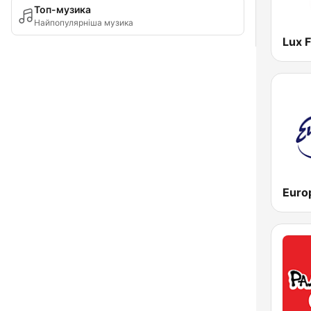
Топ-музика
Найпопулярніша музика