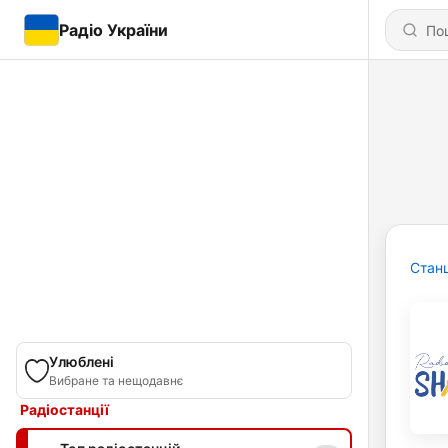
Радіо України
Станц
Улюблені
Вибране та нещодавнє
Радіостанції