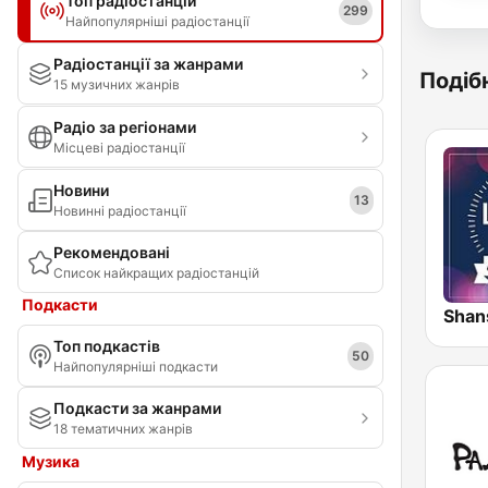
Топ радіостанцій
299
Найпопулярніші радіостанції
Радіостанції за жанрами
Подібн
15 музичних жанрів
Радіо за регіонами
Місцеві радіостанції
Новини
13
Новинні радіостанції
Рекомендовані
Список найкращих радіостанцій
Подкасти
Shan
Топ подкастів
50
Найпопулярніші подкасти
Подкасти за жанрами
18 тематичних жанрів
Музика