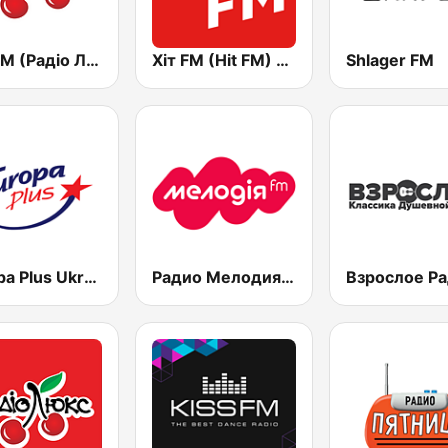
Lux FM (Pадіо Люкс)
Хіт FM (Hit FM) - Top
Shlager FM
Europa Plus Ukraine (Европа Плюс Украина)
Радио Мелодия (Radio Melodia)