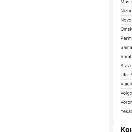
Mosc
Nizhn
Novos
Omsk
Perm’
Sama
Sarat
Stavr
Ufa:
Vladi
Volgo
Voro
Yekat
Ко