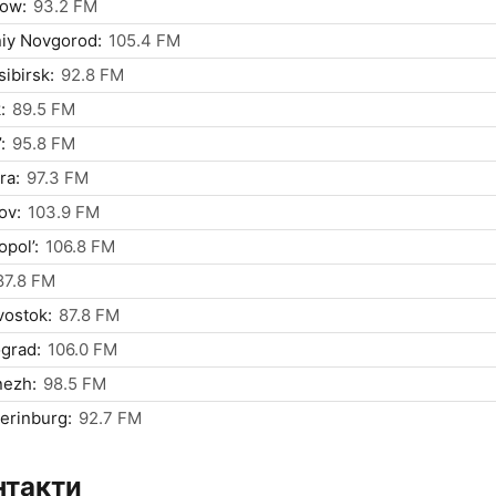
ow:
93.2 FM
iy Novgorod:
105.4 FM
ibirsk:
92.8 FM
:
89.5 FM
:
95.8 FM
ra:
97.3 FM
ov:
103.9 FM
opol’:
106.8 FM
87.8 FM
vostok:
87.8 FM
grad:
106.0 FM
nezh:
98.5 FM
erinburg:
92.7 FM
нтакти