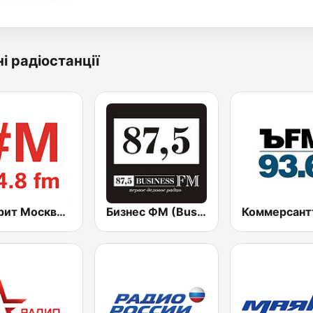
і радіостанції
Говорит Москва (Govorit Moskva) 94.8 FM
Бизнес ФМ (Business FM)