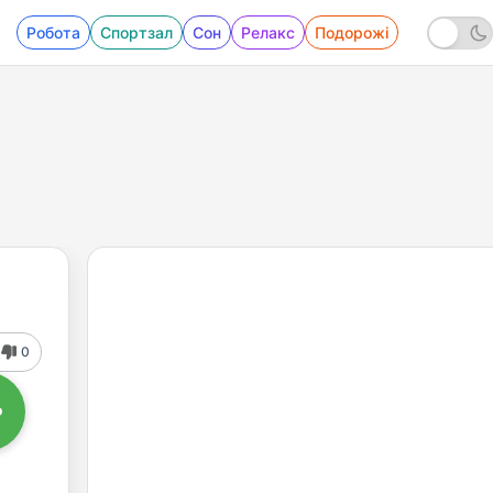
Робота
Спортзал
Сон
Релакс
Подорожі
0