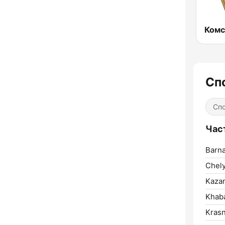
Спо
Сп
Част
Barna
Chely
Kaza
Khab
Krasn