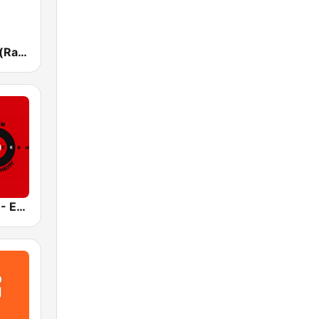
Радио Маяк (Radio Mayak)
Эхо Москвы - Екатеринбург 91.4 FM (Echo Moscow)