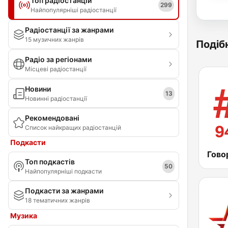
Топ радіостанцій
299
Найпопулярніші радіостанції
Радіостанції за жанрами
15 музичних жанрів
Подібн
Радіо за регіонами
Місцеві радіостанції
Новини
13
Новинні радіостанції
Рекомендовані
Список найкращих радіостанцій
Подкасти
Топ подкастів
50
Найпопулярніші подкасти
Подкасти за жанрами
18 тематичних жанрів
Музика