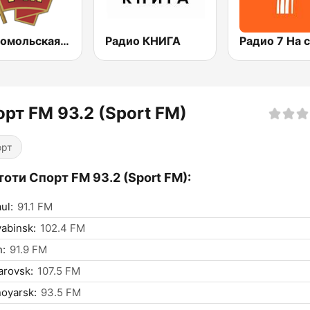
Комсомольская правда - Санкт-Петербург (Komsomolskaya Pravda - St. Petersburg)
Радио КНИГА
рт FM 93.2 (Sport FM)
орт
оти Спорт FM 93.2 (Sport FM):
ul:
91.1 FM
abinsk:
102.4 FM
n:
91.9 FM
arovsk:
107.5 FM
oyarsk:
93.5 FM