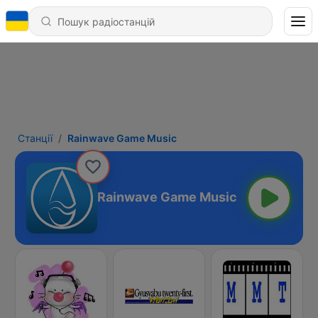
Станції
Rainwave Game Music
Rainwave Game Music