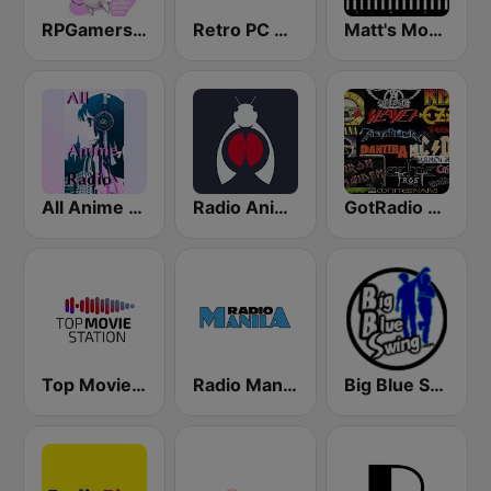
RPGamers Network Game Music Radio
Retro PC GAME Streaming Radio
Matt's Movie Trax
All Anime Radio
Radio Anime 24
GotRadio - Rockin' 80's
Top Movie Station
Radio Manila
Big Blue Swing Radio