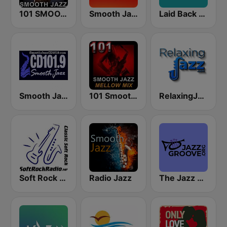
101 SMOOTH JAZZ
Smooth Jazz 247
Laid Back Jazz
Smooth Jazz Cd101.9 New York
101 Smooth Jazz Mellow Mix
RelaxingJazz.com - Smooth Jazz
Soft Rock Radio
Radio Jazz
The Jazz Groove (Mix #1)