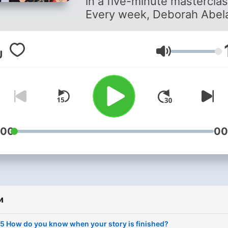
in a five-minute masterclas
Every week, Deborah Abel
Tristan Bancks, Sarah
Armstrong, Lian Tanner an
Zanni Louise share their
Гучність
writing and editing secrets
reveal how their books
developed and give tips on
how to write your own stor
Find this as a podcast or o
:00
00
YouTube by searching 5
Writers 5 Minutes.
и
5 How do you know when your story is finished?