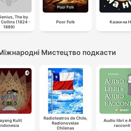
Genius, The by
 Collins (1824 -
Poor Folk
Казки на Н
1889)
Міжнародні Мистецтво подкасти
Radioteatros de Chile,
ayang Kulit
Audio libri e 
Radionovelas
Indonesia
racconti
Chilenas