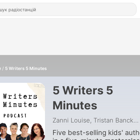
и
5 Writers 5 Minutes
5 Writers 5
Minutes
Zanni Louise, Tristan Bancks, Sarah Armstong, Deborah Abela & Lian Tanner
Five best-selling kids' aut