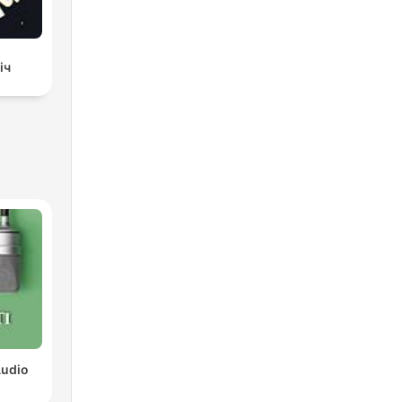
іч
Audio