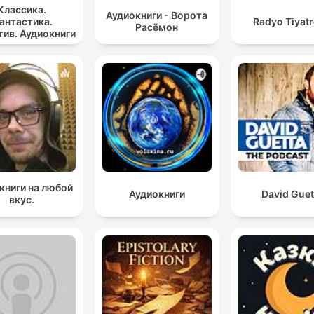
Классика.
Аудиокниги - Ворота
антастика.
Radyo Tiyat
Расёмон
ив. Аудиокниги
книги на любой
Аудиокниги
David Guet
вкус.