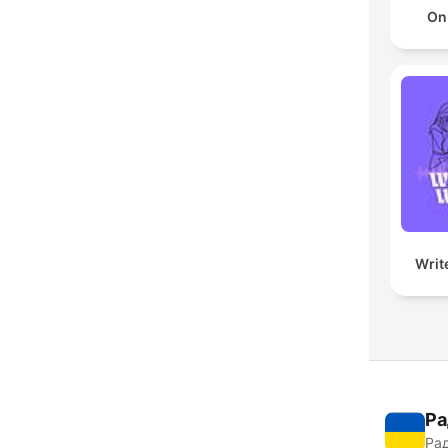
On
Writ
Ра
Рад