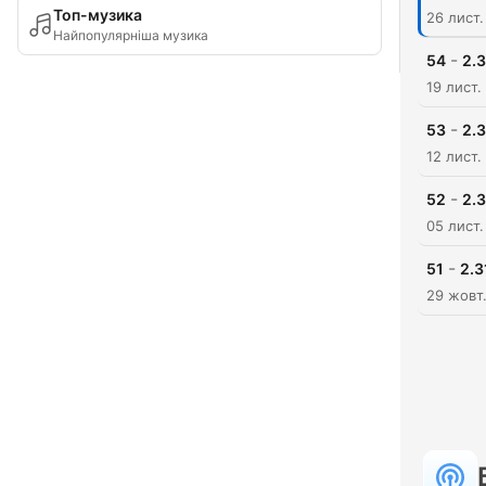
Топ-музика
26 лист.
Найпопулярніша музика
-
54
2.3
19 лист.
-
53
2.3
12 лист.
-
52
2.3
05 лист.
-
51
2.3
29 жовт