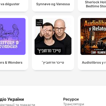
Sherlock Ho
 va déguster
Synnøve og Vanessa
Bedtime Sto
ers & Wonders
טייכר וזרחוביץ׳
Audiolibros y r
діо України
Ресурси
Транслятори
іостанції та подкасти