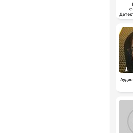
Ф
Детект
Аудио