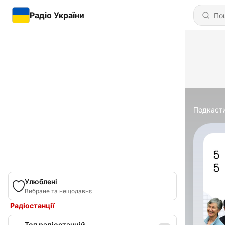
Радіо України
Подкаст
Улюблені
Вибране та нещодавнє
Радіостанції
Топ радіостанцій