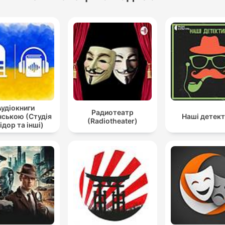
Аудіокниги
Радиотеатр
нською (Студія
Наші детек
(Radiotheater)
ідор та інші)