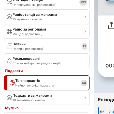
299
Найпопулярніші радіостанції
Радіостанції за жанрами
15 музичних жанрів
Радіо за регіонами
Місцеві радіостанції
Новини
13
Новинні радіостанції
Рекомендовані
Список найкращих радіостанцій
00
Подкасти
Топ подкастів
50
Найпопулярніші подкасти
Подкасти за жанрами
Епізод
18 тематичних жанрів
Музика
-
55
2.3