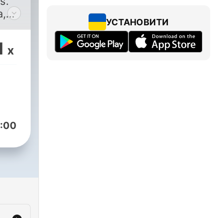
s.
a,
УСТАНОВИТИ
d
1
x
,
y.
n
:00