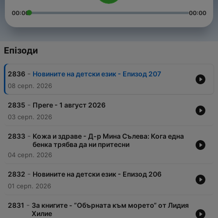
00:00
00:00
Епізоди
-
2836
Новините на детски език - Епизод 207
08 серп. 2026
-
2835
Преге - 1 август 2026
03 серп. 2026
-
2833
Кожа и здраве - Д-р Мина Сълева: Кога една
бенка трябва да ни притесни
04 серп. 2026
-
2832
Новините на детски език - Епизод 206
01 серп. 2026
-
2831
За книгите - “Обърната към морето“ от Лидия
Хилие