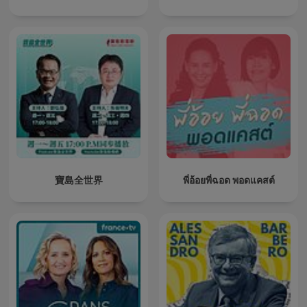
寶島全世界
พี่อ้อยพี่ฉอด พอดแคสต์