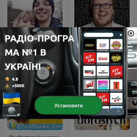
Сергей Стиллавин и его
Подкаст 34
друзья
Установити