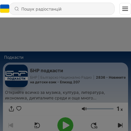
Подкасти
БНР подкасти
БНР | Българско Национално Радио
|
2836 - Новините
на детски език - Епизод 207
Открийте всичко за музика, култура, литература,
икономика, дигиталните среди и още много...
1
x
Гучність