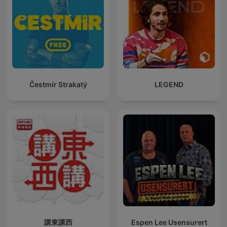
Čestmír Strakatý
LEGEND
講東講西
Espen Lee Usensurert