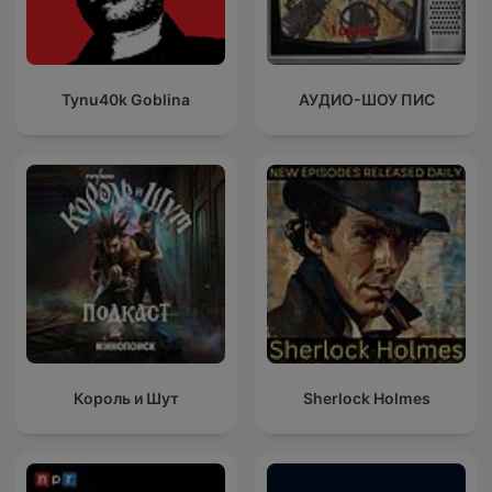
Tynu40k Goblina
АУДИО-ШОУ ПИС
Король и Шут
Sherlock Holmes