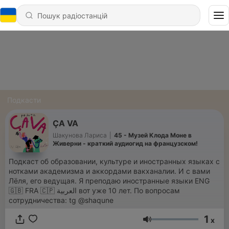
Подкасти
ÇA VA
Шакунова Лариса
|
45 - Музей Клода Моне в
Живерни - краткий аудиогид на французском!
Подкаст об образовании, культуре и иностранных языках с
нотками академизма и аккордами вакханалии. И с вами
Лёля, его ведущая. Я преподаю иностранные языки ENG
🇬🇧 FRA 🇨🇵 العربية вот уже 10 лет. По вопросам
сотрудничества: tg @shaqune
1
x
Гучність