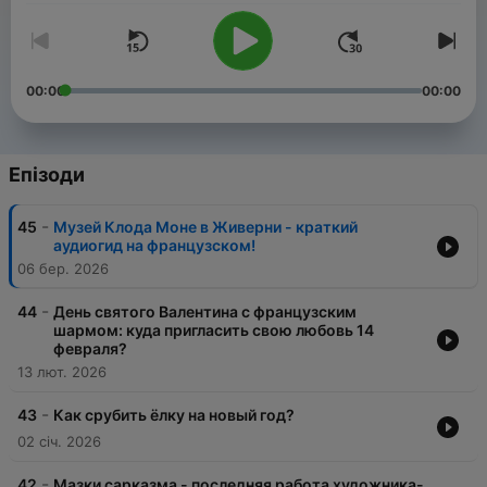
00:00
00:00
Епізоди
-
45
Музей Клода Моне в Живерни - краткий
аудиогид на французском!
06 бер. 2026
-
44
День святого Валентина с французским
шармом: куда пригласить свою любовь 14
февраля?
13 лют. 2026
-
43
Как срубить ёлку на новый год?
02 січ. 2026
-
42
Мазки сарказма - последняя работа художника-