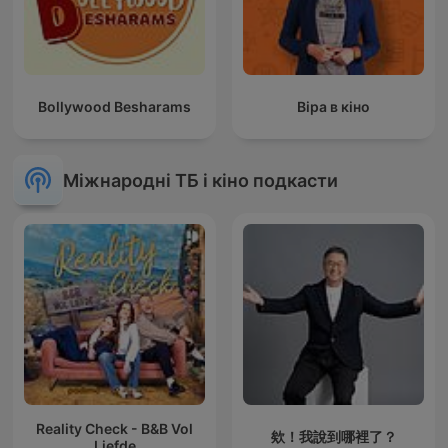
Bollywood Besharams
Віра в кіно
Міжнародні ТБ і кіно подкасти
Reality Check - B&B Vol
欸！我說到哪裡了？
Liefde