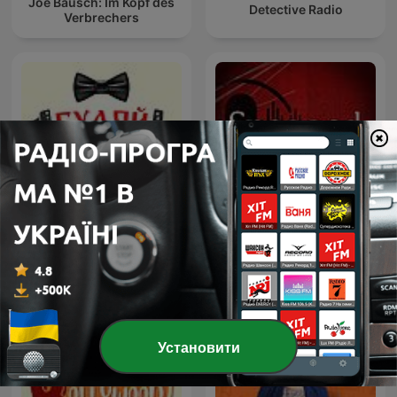
Joe Bausch: Im Kopf des
Detective Radio
Verbrechers
Snapped: Women Who
Гуляй не хочу
Murder
Установити