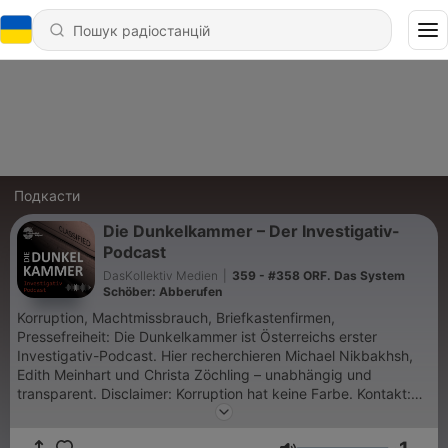
Подкасти
Die Dunkelkammer – Der Investigativ-
Podcast
DasKollektiv Medien
|
359 - #358 ORF. Das System
Schöber: Abberufen
Korruption, Machtmissbrauch, Briefkastenfirmen,
Pressefreiheit: Die Dunkelkammer ist Österreichs erster
Investigativ-Podcast. Hier recherchieren Michael Nikbakhsh,
Edith Meinhart und Christa Zöchling – unabhängig und
transparent. Disclaimer: Korruption hat keine Farbe. Kontakt:
redaktion@diedunkelkammer.at. Die Dunkelkammer gibt es
jetzt auch zum Nachlesen! Mehr dazu auf