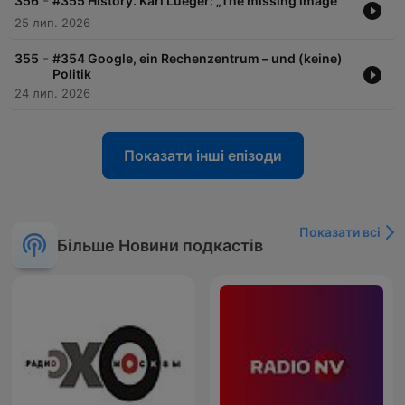
-
356
#355 History. Karl Lueger: „The missing image“
25 лип. 2026
-
355
#354 Google, ein Rechenzentrum – und (keine)
Politik
24 лип. 2026
Показати інші епізоди
Показати всі
Більше Новини подкастів