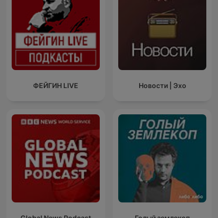
ФЕЙГИН LIVE
Новости | Эхо
Global News Podcast
Голый землекоп