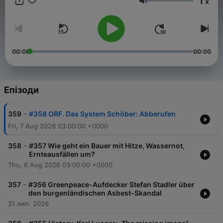
1
x
www.podcastradio.at
Гучність
00:00
00:00
Епізоди
-
359
#358 ORF. Das System Schöber: Abberufen
Fri, 7 Aug 2026 03:00:00 +0000
-
358
#357 Wie geht ein Bauer mit Hitze, Wassernot,
Ernteausfällen um?
Thu, 6 Aug 2026 03:00:00 +0000
-
357
#356 Greenpeace-Aufdecker Stefan Stadler über
den burgenländischen Asbest-Skandal
31 лип. 2026