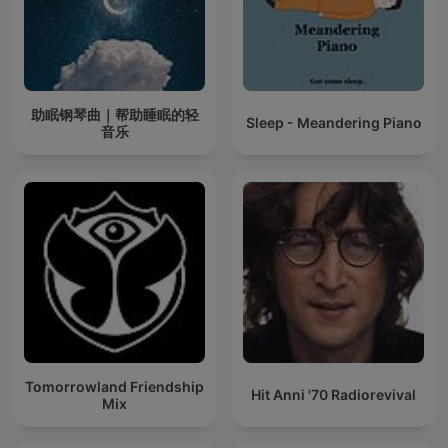
助眠钢琴曲｜帮助睡眠的轻
Sleep - Meandering Piano
音乐
Tomorrowland Friendship
Hit Anni '70 Radiorevival
Mix