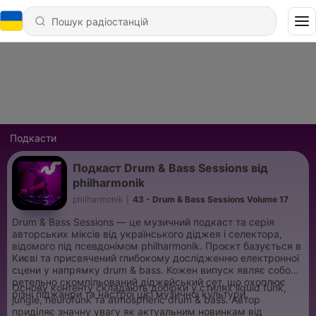
Подкасти
Подкаст Drum & Bass Sessions від
philharmonik
philharmonik
|
43 - Drum & Bass Sessions Volume 17
Drum & Bass Sessions — це музичний подкаст та серія
авторських міксів від українського діджея і селектора,
відомого під псевдонімом philharmonik. Проєкт базується в
Києві та присвячений глибокому дослідженню електронної
сцени у напрямку drum & bass. Кожен випуск являє собою
ретельно скомпільований діджейський сет, що охоплює
Основу контенту складають добірки у стилях liquid funk,
різні піджанри та настрої цієї музичної культури.
jungle, neurofunk та atmospheric drum & bass. Автор
приділяє значну увагу як актуальним новинкам від