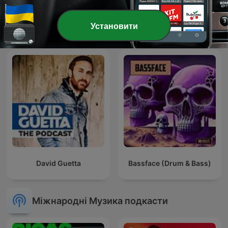
IROCK24/7 | CJMD 96,9
FM LÉVIS | L'ALTERNATIVE
¡Buenos días, Javi y Mar!
Установити
RADIOPHONIQUE
David Guetta
Bassface (Drum & Bass)
Міжнародні Музика подкасти