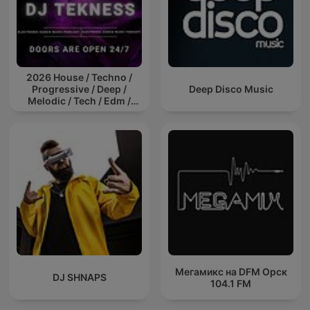
2026 House / Techno /
Progressive / Deep /
Deep Disco Music
Melodic / Tech / Edm /
Afro / ibiza DJ Mix / Set /
Podcast / Electronic
Dance Musi
Мегамикс на DFM Орск
DJ SHNAPS
104.1 FM