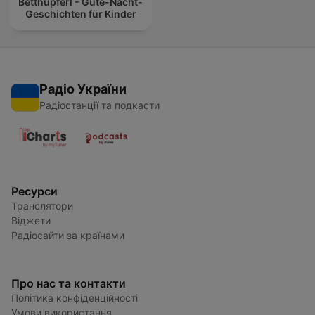
Betthupferl - Gute-Nacht-
Geschichten für Kinder
Радіо України
Радіостанції та подкасти
Ресурси
Транслятори
Віджети
Радіосайти за країнами
Про нас та контакти
Політика конфіденційності
Умови використання