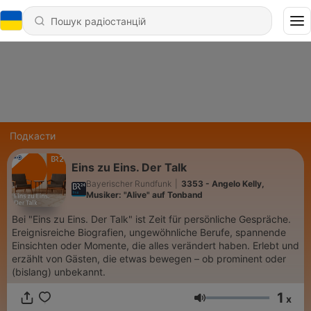
Подкасти
Eins zu Eins. Der Talk
Bayerischer Rundfunk
|
3353 - Angelo Kelly,
Musiker: "Alive" auf Tonband
Bei "Eins zu Eins. Der Talk" ist Zeit für persönliche Gespräche.
Ereignisreiche Biografien, ungewöhnliche Berufe, spannende
Einsichten oder Momente, die alles verändert haben. Erlebt und
erzählt von Gästen, die etwas bewegen – ob prominent oder
(bislang) unbekannt.
1
x
Гучність