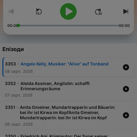
00:00
00:00
Епізоди
-
3353
Angelo Kelly, Musiker: "Alive" auf Tonband
08 серп. 2026
-
3352
Aleida Assman, Anglistin: schafft
Erinnerungsräume
07 серп. 2026
-
3351
Anita Gmeiner, Mundartrapperin und Bäuerin:
bei ihr ist Kirwa im KopfAnita Gmeiner,
Mundartrapperin: bei ihr ist Kirwa im Kopf
06 серп. 2026
-
3350
Friedrich Ani, Krimiautor: Der Syrer seiner