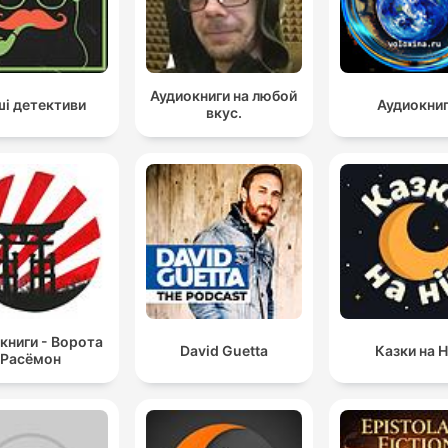
Аудиокниги на любой
і детективи
Аудиокни
вкус.
книги - Ворота
David Guetta
Казки на Н
Расёмон