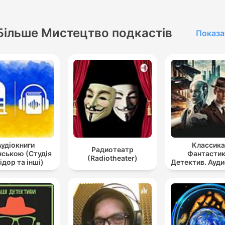
Більше Мистецтво подкастів
Показа
Аудіокниги
Классика
Радиотеатр
нською (Студія
Фантастик
(Radiotheater)
ідор та інші)
Детектив. Ауд