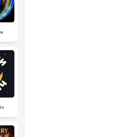
ги
іч