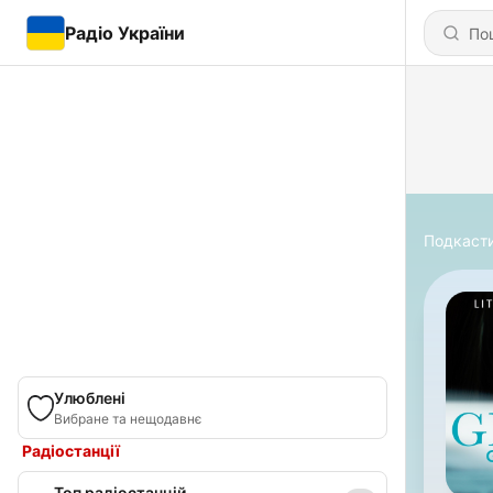
Радіо України
Подкаст
Улюблені
Вибране та нещодавнє
Радіостанції
Топ радіостанцій