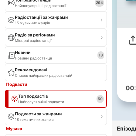
294
Найпопулярніші радіостанції
Радіостанції за жанрами
15 музичних жанрів
Радіо за регіонами
Місцеві радіостанції
Новини
13
Новинні радіостанції
Рекомендовані
Список найкращих радіостанцій
Подкасти
00
Топ подкастів
50
Найпопулярніші подкасти
Подкасти за жанрами
18 тематичних жанрів
Епізод
Музика