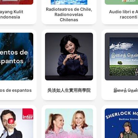
Radioteatros de Chile,
ayang Kulit
Audio libri e 
Radionovelas
Indonesia
racconti
Chilenas
os de espantos
吳淡如人生實用商學院
இசைத் தென்