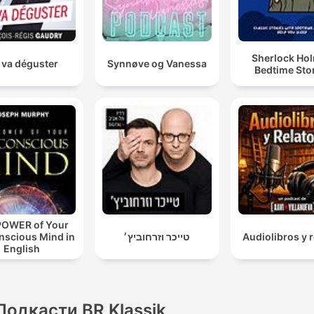
Sherlock Ho
 va déguster
Synnøve og Vanessa
Bedtime Sto
POWER of Your
nscious Mind in
טייכר וזרחוביץ׳
Audiolibros y r
English
Подкасти BR Klassik