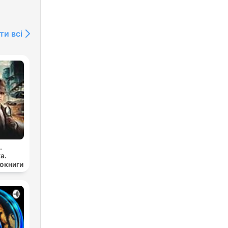
ти всі
.
а.
иокниги