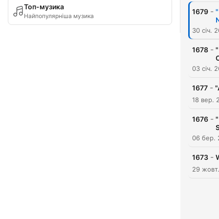
Топ-музика
-
1679
"
Найпопулярніша музика
30 січ. 
-
1678
C
03 січ. 
-
1677
"
18 вер. 
-
1676
"
S
06 бер.
-
1673
29 жовт