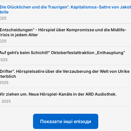
Die Glücklichen und die Traurigen". Kapitalismus-Satire von Jako
Nolte
2025
"Entscheidungen" - Hörspiel über Kompromisse und die Midlife-
risis in jedem Alter
2025
Auf geht’s beim Schichtl!" Oktoberfestattraktion „Enthauptung“
2025
Drifter". Hörspielsatire über die Verzauberung der Welt von Ulrike
terblich
 2025
Wir ziehen um. Neue Hörspiel-Kanäle in der ARD Audiothek.
. 2025
Показати інші епізоди