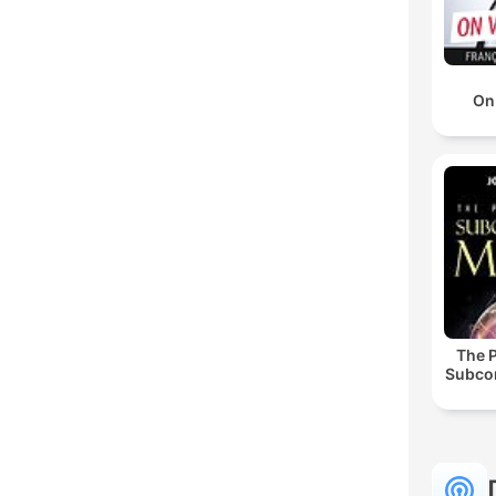
On
The 
Subco