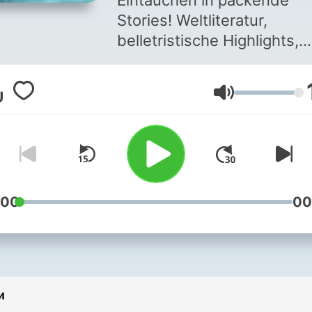
Eintauchen in packende
Stories! Weltliteratur,
belletristische Highlights,
wegweisende
Gegenwartsromane und
Гучність
Klassiker von morgen. Jed
Mittwoch zuerst in ARD
Sounds. Für
Literaturbegeisterte und
Hörbuchfans. Große
Geschichten entdecken,
:00
00
starke Stimmen genießen,
opulente Inszenierungen
erleben. "Podcast merken"
und nichts verpassen!
и