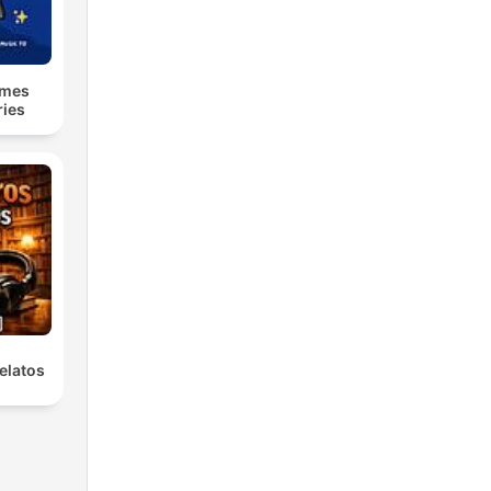
lmes
ries
elatos