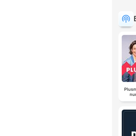
Plusm
nur