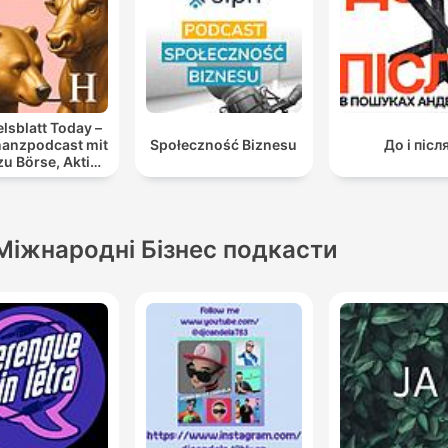
lsblatt Today –
nanzpodcast mit
Społeczność Biznesu
До і післ
u Börse, Aktien
 Geldanlage
Міжнародні Бізнес подкасти