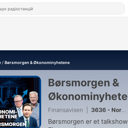
и
Børsmorgen & Økonominyhetene
Børsmorgen &
Økonominyhete
Finansavisen
|
3636 - Nordic Semi-sjefen om minnesjokk og satellittvekst + Paretos oljeanalytiker med Hormuz-rapport
Børsmorgen er et talkshow