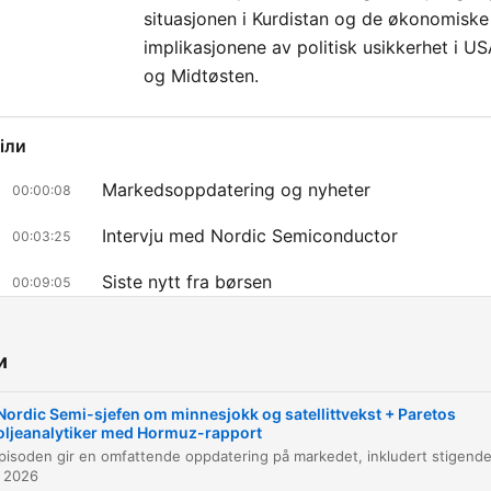
situasjonen i Kurdistan og de økonomiske
implikasjonene av politisk usikkerhet i U
og Midtøsten.
іли
Markedsoppdatering og nyheter
00:00:08
Intervju med Nordic Semiconductor
00:03:25
Siste nytt fra børsen
00:09:05
Halvledere og produksjonsstrategi
00:14:16
и
Markedsnyheter og oljeprisens geopolitikk
00:24:26
Nordic Semi-sjefen om minnesjokk og satellittvekst + Paretos
Натисніть на розділ, щоб перейти безпосередньо до цього моменту
oljeanalytiker med Hormuz-rapport
ові моменти
. 2026