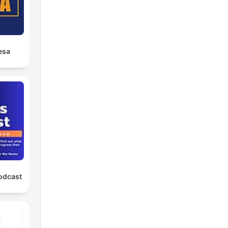
esa
odcast