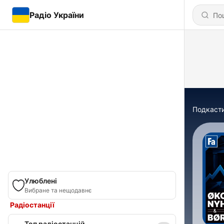
Радіо України
Подкаст
Улюблені
Вибране та нещодавнє
Радіостанції
Топ радіостанцій