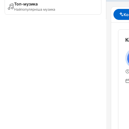
Топ-музика
Найпопулярніша музика
Ко
К