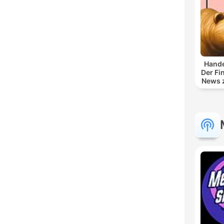
Hande
Der Fi
News z
und