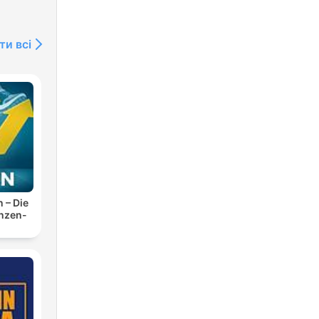
il
ти всі
 la
e
il
e
n – Die
anzen-