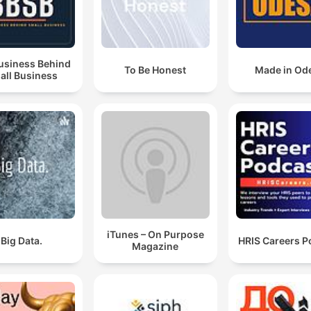
usiness Behind
To Be Honest
Made in Od
all Business
iTunes – On Purpose
Big Data.
HRIS Careers P
Magazine