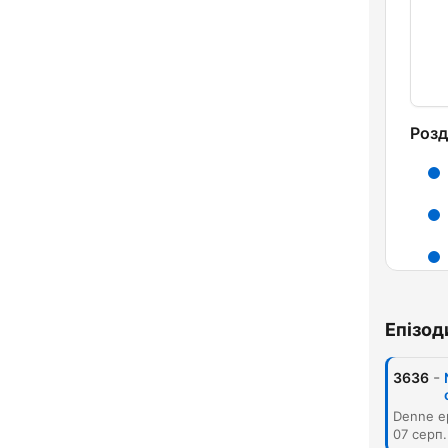
Розд
Епізод
-
3636
Ключ
07 серп