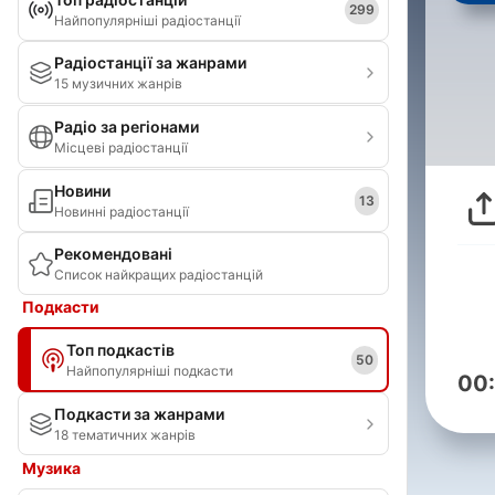
299
Найпопулярніші радіостанції
Радіостанції за жанрами
15 музичних жанрів
Радіо за регіонами
Місцеві радіостанції
Новини
13
Новинні радіостанції
Рекомендовані
Список найкращих радіостанцій
Подкасти
Топ подкастів
50
Найпопулярніші подкасти
00
Подкасти за жанрами
18 тематичних жанрів
Музика