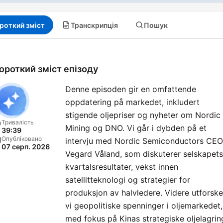
роткий зміст
Транскрипція
Пошук
ороткий зміст епізоду
Denne episoden gir en omfattende
oppdatering på markedet, inkludert
stigende oljepriser og nyheter om Nordic
Тривалість
Mining og DNO. Vi går i dybden på et
39:39
Опубліковано
intervju med Nordic Semiconductors CEO
07 серп. 2026
Vegard Våland, som diskuterer selskapets
kvartalsresultater, vekst innen
satellitteknologi og strategier for
produksjon av halvledere. Videre utforske
vi geopolitiske spenninger i oljemarkedet,
med fokus på Kinas strategiske oljelagrin