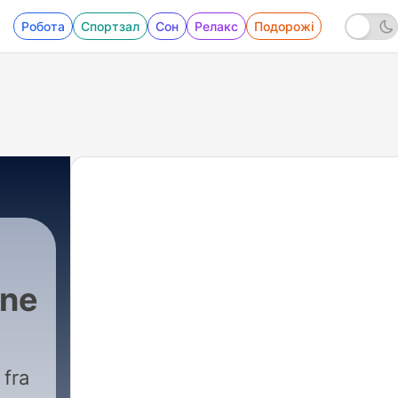
Робота
Спортзал
Сон
Релакс
Подорожі
ne
 fra