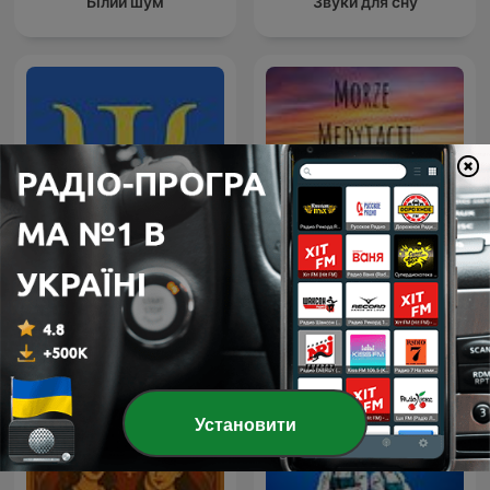
Білий шум
Звуки для сну
Morze Medytacji –
Психологія українською
przestrzeń spokoju,
relaksu i uważności
Установити