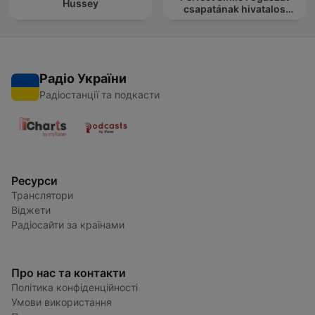
Hussey
csapatának hivatalos
podcast csatornája
Радіо України
Радіостанції та подкасти
Ресурси
Транслятори
Віджети
Радіосайти за країнами
Про нас та контакти
Політика конфіденційності
Умови використання