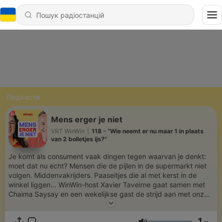
Подкасти
Mens erger je niet
VRT WinWin
|
118 - “Wie neemt er nu maar 1 in plaats
van 2 bolletjes ijs?"
Je komt als consument vaak dingen tegen waarvan je denkt:
moet dat nu echt? Mensen die de pijlen in de supermarkt niet
volgen. Middenvakrijders. Paaseitjes die al met kerst in de
winkel liggen… WinWin-host Xavier Taveirne gaat samen met
Chaima Saysay en een wekelijkse gast de strijd aan met onze
kleine ergernissen van het dagelijkse leven. Omdat een klein
beetje ergeren gewéldig kan opluchten.
1