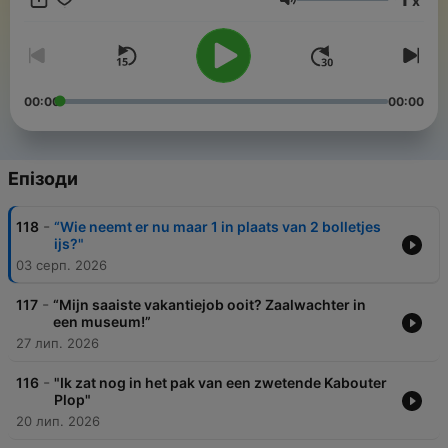
x
Гучність
00:00
00:00
Епізоди
-
118
“Wie neemt er nu maar 1 in plaats van 2 bolletjes
ijs?"
03 серп. 2026
-
117
“Mijn saaiste vakantiejob ooit? Zaalwachter in
een museum!”
27 лип. 2026
-
116
"Ik zat nog in het pak van een zwetende Kabouter
Plop"
20 лип. 2026