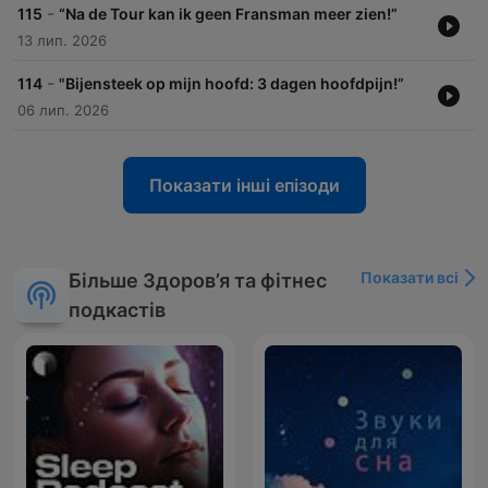
-
115
“Na de Tour kan ik geen Fransman meer zien!”
13 лип. 2026
-
114
"Bijensteek op mijn hoofd: 3 dagen hoofdpijn!”
06 лип. 2026
Показати інші епізоди
Показати всі
Більше Здоров’я та фітнес
подкастів