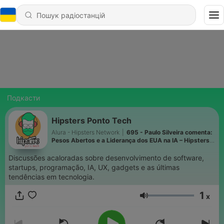
Подкасти
Hipsters Ponto Tech
Alura - Hipsters Network
|
695 - Paulo Silveira comenta:
Pesos Abertos e a Liderança dos EUA na IA – Hipsters
Ponto Tech #527
Discussões acaloradas sobre desenvolvimento de software,
startups, programação, IA, UX, gadgets e as últimas
tendências em tecnologia.
1
x
Гучність