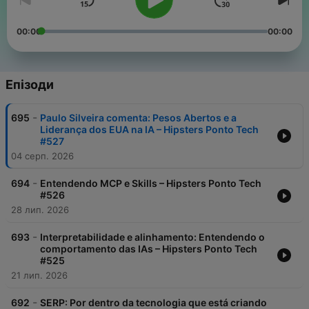
00:00
00:00
Епізоди
-
695
Paulo Silveira comenta: Pesos Abertos e a
Liderança dos EUA na IA – Hipsters Ponto Tech
#527
04 серп. 2026
-
694
Entendendo MCP e Skills – Hipsters Ponto Tech
#526
28 лип. 2026
-
693
Interpretabilidade e alinhamento: Entendendo o
comportamento das IAs – Hipsters Ponto Tech
#525
21 лип. 2026
-
692
SERP: Por dentro da tecnologia que está criando