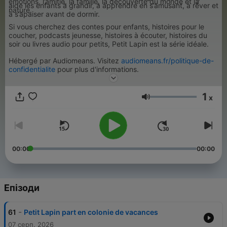
émotions, l’amitié, la famille, la découverte du monde et la
aide les enfants à grandir, à apprendre en s’amusant, à rêver et
nature.
à s’apaiser avant de dormir.
Si vous cherchez des contes pour enfants, histoires pour le
coucher, podcasts jeunesse, histoires à écouter, histoires du
soir ou livres audio pour petits, Petit Lapin est la série idéale.
Hébergé par Audiomeans. Visitez
audiomeans.fr/politique-de-
confidentialite
pour plus d'informations.
1
x
Гучність
00:00
00:00
Епізоди
-
61
Petit Lapin part en colonie de vacances
07 серп. 2026