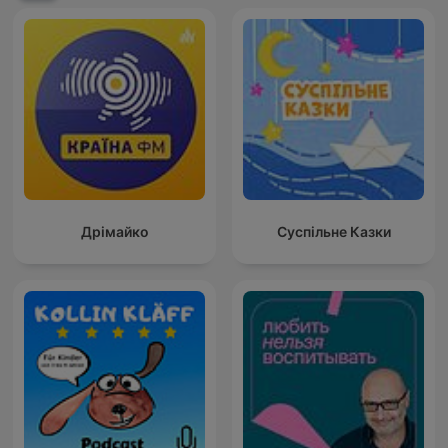
Дрімайко
Суспільне Казки