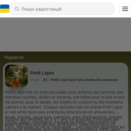
Подкасти
Petit Lapin
Engle
|
61 - Petit Lapin part en colonie de vacances
Petit Lapin est un podcast audio pour enfants qui raconte des
histoires courtes, drôles et tendres, parfaites pour le soir avant
de dormir, pour la sieste, les trajets en voiture ou les moments
calmes à la maison. Chaque épisode met en scène Petit Lapin
et ses amis dans des aventures éducatives et amusantes :
école, hôpital, vacances, camping, parc d’attractions, piscine,
Adapté aux enfants de 3 à 7 ans, ce podcast d’histoires est
cirque, plage, montagne, voyage en avion, découverte de
idéal comme conte du soir, livre audio, fable éducative ou
Paris, Marseille ou de la campagne… Les histoires abordent les
berceuse moderne. Avec ses épisodes originaux, Petit Lapin