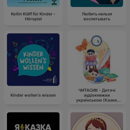
Kollin Kläff für Kinder -
Любить нельзя
Hörspiel
воспитывать
ЧИТАСИК - Дитячі
Kinder wollen's wissen
аудіокнижки
українською (Казки,
оповідання українс