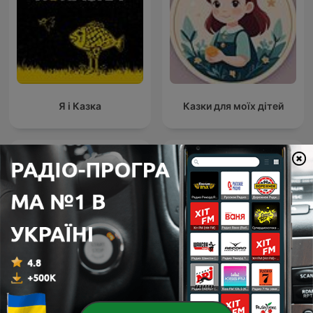
Я і Казка
Казки для моїх дітей
Лев і Чапаті — магічні
белый шум для сна и
пригоди 🎧 Дитячий
концентрации
подкаст та аудіоказки ук