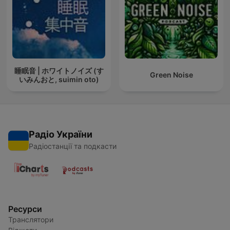
睡眠音 | ホワイトノイズ (す
Green Noise
いみんおと, suimin oto)
Радіо України
Радіостанції та подкасти
Ресурси
Транслятори