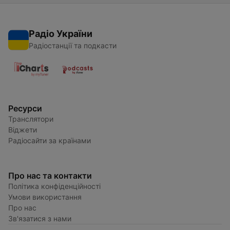
Радіо України
Радіостанції та подкасти
Ресурси
Транслятори
Віджети
Радіосайти за країнами
Про нас та контакти
Політика конфіденційності
Умови використання
Про нас
Зв'язатися з нами