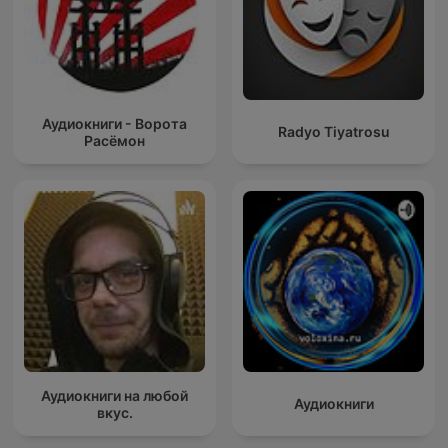
Аудиокниги - Ворота
Radyo Tiyatrosu
Расёмон
Аудиокниги на любой
Аудиокниги
вкус.