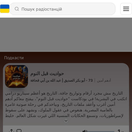
Подкасти
حواديت قبل النوم
73 - أبو بكر الصديق | عبد الله بن أبي قحافة
|
أدهم أمين
التاريخ مش مجرد أرقام وتواريخ جافة، التاريخ هو أعظم سيناريو درامي
اتكتب في البشرية! في بودكاست "حواديت قبل النوم"، بيفتح معاكم أدهم
أمين أغرب وأعقد ملفات التاريخ، وبياخدكم في رحلة صوتية غامرة
بالعامية المصرية. هنغوص في عقول الملوك، ونشهد على سقوط
الإمبراطوريات، ونسمع الحكايات المنسية اللي غيرت شكل العالم. خليط
بين التحليل النفسي، الدراما التاريخية، والقصة الممتعة. جهز قهوتك أو
كوباية الشاي، وافصل من الحاضر عشان تسافر معانا للماضي في كل
1