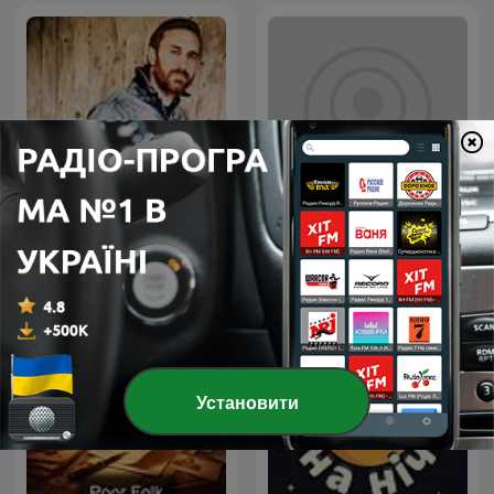
Evil Genius, The by Wilkie
David Guetta
Collins (1824 - 1889)
Установити