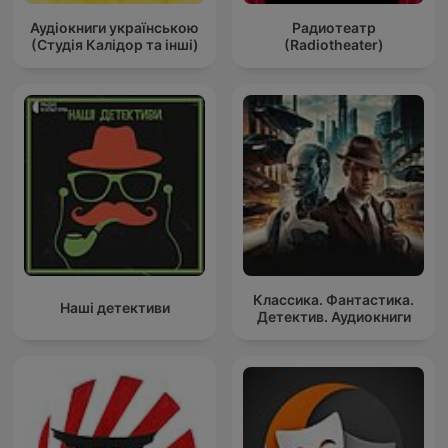
Аудіокниги українською
Радиотеатр
(Студія Калідор та інші)
(Radiotheater)
Классика. Фантастика.
Наші детективи
Детектив. Аудиокниги