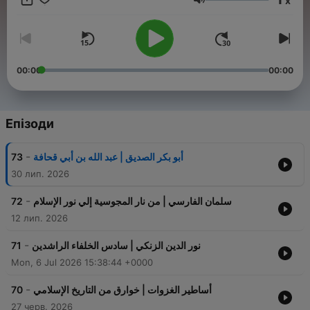
x
سهرة من "حواديت قبل النوم".
Гучність
00:00
00:00
Епізоди
-
73
أبو بكر الصديق | عبد الله بن أبي قحافة
30 лип. 2026
-
72
سلمان الفارسي | من نار المجوسية إلي نور الإسلام
12 лип. 2026
-
71
نور الدين الزنكي | سادس الخلفاء الراشدين
Mon, 6 Jul 2026 15:38:44 +0000
-
70
أساطير الغزوات | خوارق من التاريخ الإسلامي
27 черв. 2026