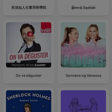
吳淡如人生實用商學院
இசைத் தென்றல்
On va déguster
Synnøve og Vanessa