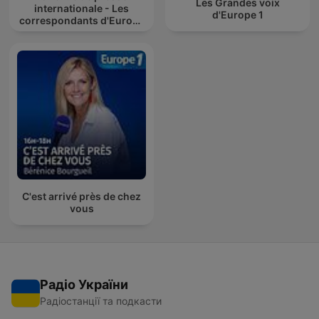
Les Grandes voix
internationale - Les
d'Europe 1
correspondants d'Europe
1
C'est arrivé près de chez
vous
Радіо України
Радіостанції та подкасти