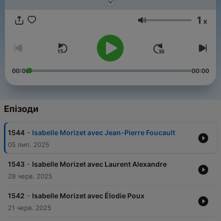
personnelles et leur influence dans le monde artistique. Un
rendez-vous unique, riche en récits de vie et en émotions.
1
x
Гучність
00:00
00:00
Епізоди
-
1544
Isabelle Morizet avec Jean-Pierre Foucault
05 лип. 2025
-
1543
Isabelle Morizet avec Laurent Alexandre
28 черв. 2025
-
1542
Isabelle Morizet avec Élodie Poux
21 черв. 2025