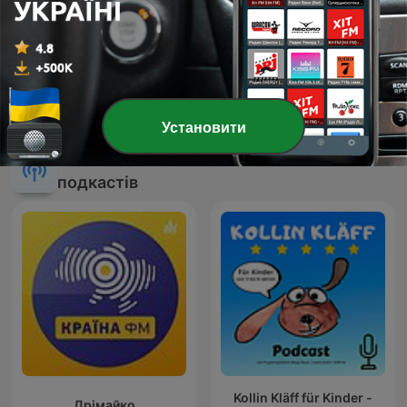
31 лип. 2026
Показати інші епізоди
Установити
Показати всі
Більше Діти та сім’я
подкастів
Kollin Kläff für Kinder -
Дрімайко