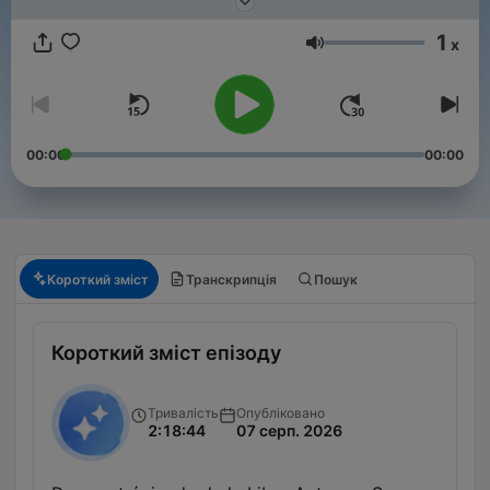
1
x
Гучність
00:00
00:00
Короткий зміст
Транскрипція
Пошук
Короткий зміст епізоду
Тривалість
Опубліковано
2:18:44
07 серп. 2026