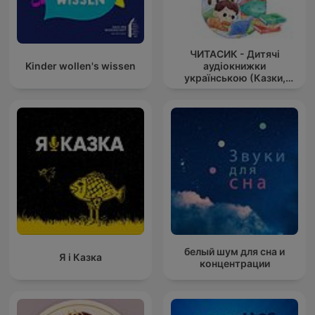
ЧИТАСИК - Дитячі
Kinder wollen's wissen
аудіокнижки
українською (Казки,
оповідання українс
белый шум для сна и
Я і Казка
концентрации