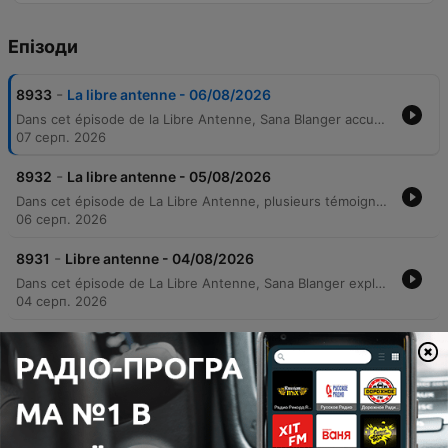
Епізоди
-
8933
La libre antenne - 06/08/2026
Dans cet épisode de la Libre Antenne, Sana Blanger accueille des témoignages poignants sur la résilience et la libération de la parole. Julie Clément partage son parcours marqué par le deuil et les épreuves physiques, expliquant comment elle a transformé ses souffrances en une mission d'accompagnement pour les femmes. L'émission donne ensuite la parole à Laetitia, qui brise le silence sur un traumatisme subi durant l'adolescence, ainsi qu'à Valérie, qui dévoile les secrets de son mariage et le poids des responsabilités familiales. L'épisode se conclut sur une note d'ouverture sociale avec le témoignage d'Hervé.
07 серп. 2026
-
8932
La libre antenne - 05/08/2026
Dans cet épisode de La Libre Antenne, plusieurs témoignages poignants explorent la résilience face à l'épreuve. Sophie partage son combat contre un cancer métastatique et sa quête de sens, tandis que Mathilde présente My Mémoire, une start-up dédiée à la préservation numérique de nos héritages immatériels. L'émission aborde également les complexités des liens familiaux à travers les parcours de Baptiste, confronté aux secrets de son passé, et de Lison, dont l'adoption depuis Haïti est une bénédiction. Enfin, Cathy livre un récit déchirant sur la rupture brutale du lien avec son fils, illustrant la violence des conflits générationnels.
06 серп. 2026
-
8931
Libre antenne - 04/08/2026
Dans cet épisode de La Libre Antenne, Sana Blanger explore les complexités des relations humaines à travers divers témoignages. L'émission débute par une discussion sur les dérives des sites de rencontres, notamment le ghosting et les faux profils, avant de présenter Baxware, une nouvelle plateforme utilisant l'intelligence artificielle pour renforcer la sécurité et la vérification des utilisateurs. La suite du programme aborde des récits de vie poignants, allant de l'impact de l'endométriose sur la vie intime et l'image de soi, au combat courageux d'une femme contre l'alcoolisme. Enfin, l'émission se conclut sur le récit tragique d'Alain, qui partage ses épreuves familiales et son désir profond de retrouver l'amour malgré les deuils et les conflits.
04 серп. 2026
-
8930
La libre antenne - 03/08/2026
Cet épisode de la Libre Antenne propose une série de témoignages poignants sur la résilience et la quête d'identité. Bastien partage son combat contre le syndrome de Diogène et l'alcoolisme, décrivant comment il a réussi à déconstruire sa muraille protectrice grâce à l'aide associative. L'émission donne également la parole à Isabelle, qui décrit la détresse physique liée à l'accumulation compulsive, ainsi qu'à Eric, qui raconte son combat émotionnel pour sauver son chien Arthur. Le voyage se poursuit avec le récit de Sandy, adoptée au Sri Lanka, dont la quête de ses origines est bouleversée par des révélations ADN liées à un réseau de trafic d'enfants. Enfin, Nathalie partage sa lutte contre les séquelles d'un grave accident et la solitude après le décès de son époux, illustrant le courage nécessaire pour renouer avec le lien social malgré la maladie.
04 серп. 2026
-
8929
La libre antenne - 30/07/2026
Cet épisode de la Libre Antenne propose une série de témoignages poignants sur la résilience et la protection. Corentin partage son parcours de transformation physique et mentale après avoir utilisé l'alimentation comme refuge suite au décès de son père, abordant les défis de l'obésité et de la dysmorphophobie. L'émission traite ensuite de la sécurité numérique avec Monsieur Fox, qui expose ses méthodes pour identifier les prédateurs en ligne, avant d'accueillir Clémence, qui raconte comment son rôle d'« enfant pansement » a mené à des burn-outs. Enfin, l'émission se conclut par des interventions sur l'importance du signalement des abus et les crises relationnelles.