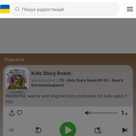
Подкасти
Kids Story Room
kidsstoryroom
|
73 - Kids Story Room EP 63 - Enzo's
Extreme Eyepatch
Wonderful, wacky and original story podcasts for kids aged 1-
100.
1
x
Гучність