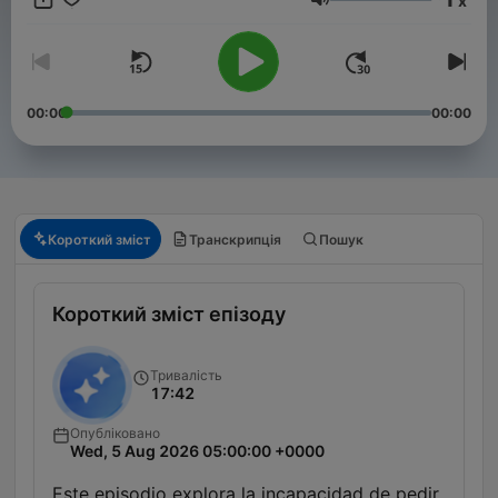
x
Emprendedores es el podcast de Negocios más escuchado del
Гучність
mundo.
00:00
00:00
Короткий зміст
Транскрипція
Пошук
Короткий зміст епізоду
Тривалість
17:42
Опубліковано
Wed, 5 Aug 2026 05:00:00 +0000
Este episodio explora la incapacidad de pedir