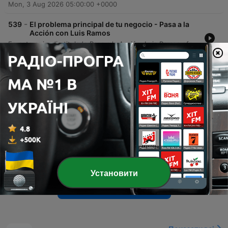
Mon, 3 Aug 2026 05:00:00 +0000
-
539
El problema principal de tu negocio - Pasa a la
Acción con Luis Ramos
En este episodio titulado Pasa a la Acción, Luis Ramos ofrece una guía práctica basada en el libro Un paso a la vez de Mike Michalowicz para realizar un diagnóstico empresarial efectivo. El contenido se centra en cómo identificar la necesidad vital de un negocio utilizando la jerarquía de cinco niveles: ventas, beneficios, orden, impacto y legado. El autor presenta un método de cuatro pasos —identificar, señalar, resolver y repetir— junto con una metodología de medición para transformar deseos vagos en objetivos concretos. El objetivo es enseñar a los dueños de negocio a concentrar su energía extra en el eslabón roto más bajo de su estructura, evitando distracciones y asegurando un crecimiento sólido y escalable.
31 лип. 2026
-
538
Cómo saber qué problema resolver -
PowerSkills con Luis Ramos
El presentador analiza la tendencia de resolver problemas urgentes pero irrelevantes, lo que genera una falsa sensación de productividad y nos impide abordar los problemas vitales que impulsan el crecimiento profesional. Se explora cómo nuestro cerebro busca la recompensa inmediata de 'apagar fuegos', impidiéndonos actuar estratégicamente. Asimismo, se explica la diferencia entre los problemas aparentes, que son síntomas fáciles de atacar, y los problemas vitales, que representan las causas de fondo. El episodio propone desarrollar la habilidad de 'la pausa' para diagnosticar si una acción ataca el origen o solo el síntoma, evitando así convertirse en un bombero profesional.
29 лип. 2026
-
537
📖 Un paso a la vez - Un Resumen de Libros para
Emprendedores
En este episodio, analizamos las enseñanzas del libro 'Fix This Next' de Mike Michalowicz, centrándonos en la importancia de identificar el problema prioritario en un negocio para evitar descuidar los cimientos estructurales. Exploramos la analogía de una pirámide de necesidades empresariales —ventas, beneficios, orden, impacto y legado— y cómo el éxito depende de reforzar el 'eslabón más débil' de esta cadena. El análisis profundiza en la teoría de las restricciones y advierte sobre peligros como la 'trampa de la supervivencia' y el error de creer que aumentar las ventas solucionará problemas estructurales. Finalmente, se ofrecen consejos prácticos para diagnosticar fallos operativos y recomendaciones de lectura para emprendedores que buscan pasar de la reactividad a la estrategia.
27 лип. 2026
Установити
Показати інші епізоди