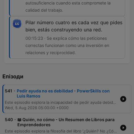
autosuficiencia cuando esta compromete la
calidad del trabajo.
Pilar número cuatro es cada vez que pides
bien, estás construyendo una red.
00:15:23 · Se explica cómo las peticiones
correctas funcionan como una inversión en
relaciones y reciprocidad.
Епізоди
-
541
Pedir ayuda no es debilidad - PowerSkills con
Luis Ramos
Este episodio explora la incapacidad de pedir ayuda debido al miedo a parecer incompetente, analizando cómo este hábito afecta los resultados y la identidad profesional. Se desmitifica la idea de que la autosuficiencia es una virtud en el trabajo, proponiendo un enfoque hacia la eficiencia. Asimismo, se detallan los cuatro pilares fundamentales para aprender a pedir ayuda de manera profesional, enfatizando que la eficacia reside en el resultado y no en el esfuerzo solitario. El episodio concluye con la promoción de la newsletter 'Pasa a la Acción'.
Wed, 5 Aug 2026 05:00:00 +0000
-
540
📖 Quién, no cómo - Un Resumen de Libros para
Emprendedores
Este episodio explora la filosofía del libro '¿Quién? No ¿Cómo?' de Dan Sullivan y Ben Hardy, que propone dejar de intentar resolver todo individualmente para escalar negocios. A través de ejemplos como Michael Jordan y el emprendedor de sandías, se ilustra cómo delegar en las personas adecuadas permite un crecimiento exponencial frente al esfuerzo propio. Se analiza la transición mental necesaria para superar la procrastinación y aumentar la productividad mediante la delegación de tareas técnicas. El episodio profundiza en la importancia de rodearse de personas que aporten valor, la economía del tiempo y consejos prácticos para identificar tareas que drenan energía, permitiendo al líder enfocarse en su propósito único.