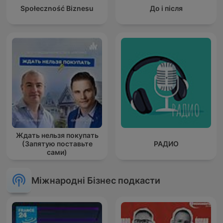
Społeczność Biznesu
До і після
Ждать нельзя покупать
(Запятую поставьте
РАДИО
сами)
Міжнародні Бізнес подкасти