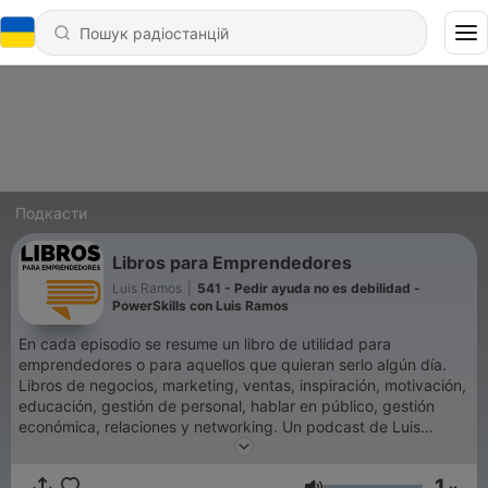
Подкасти
Libros para Emprendedores
Luis Ramos
|
541 - Pedir ayuda no es debilidad -
PowerSkills con Luis Ramos
En cada episodio se resume un libro de utilidad para
emprendedores o para aquellos que quieran serlo algún día.
Libros de negocios, marketing, ventas, inspiración, motivación,
educación, gestión de personal, hablar en público, gestión
económica, relaciones y networking. Un podcast de Luis
Ramos, emprendedor, empresario y experto en Marca
Personal.Con más de 120 millones de descargas, Libros para
1