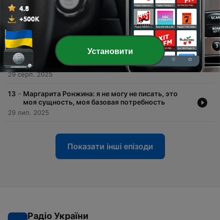
-
15
Дмитрий Москвин: невозможно исследовать
город, не побывав в нем
22 вер. 2025
-
14
Дарья Золотова: литфак, писательские
Установити
марафоны и бета-ридинг или где взять денег
молодой писательнице
29 серп. 2025
-
13
Маргарита Ронжина: я не могу не писать, это
моя сущность, моя базовая потребность
29 лип. 2025
Показати інші епізоди
Радіо України