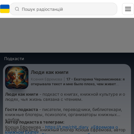
Подкасти
Люди как книги
Ксения Ефремова
|
17 - Екатерина Черемисинова: я
открывала текст и мне было плохо, чем живет
переводчик китайских романов и детективов
Люди как книги
- подкаст о книгах, книжной культуре и о
людях, чья жизнь связана с чтением.
Гости подкаста
- писатели, переводчики, библиотекари,
книжные блогеры, психологи, организаторы книжных
клубов.
Автор подкаста в телеграм:
Ксюша Ефремова -
https://t.me/chit_diary
«Ефремова о
Автор подкаста, книжный блогер Ксюша Ефремова, автор
книжном Екате»