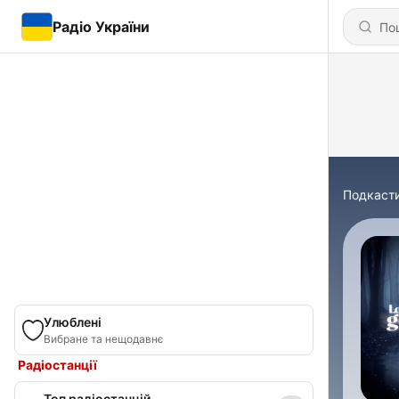
Радіо України
Подкаст
Улюблені
Вибране та нещодавнє
Радіостанції
Топ радіостанцій