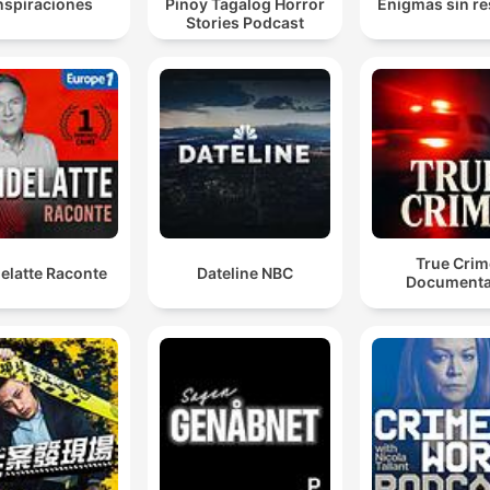
spiraciones
Pinoy Tagalog Horror
Enigmas sin re
Stories Podcast
True Crim
elatte Raconte
Dateline NBC
Documenta