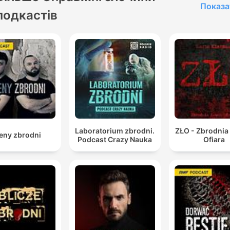
Показа
подкастів
Laboratorium zbrodni.
ZŁO - Zbrodnia
eny zbrodni
Podcast Crazy Nauka
Ofiara