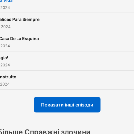
a Vida
 2024
elices Para Siempre
. 2024
Casa De La Esquina
 2024
gia!
 2024
nstruito
 2024
Показати інші епізоди
Більше Справжні злочини