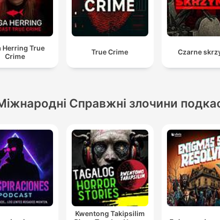
 Herring True
True Crime
Czarne skrz
Crime
Міжнародні Справжні злочини подка
Kwentong Takipsilim