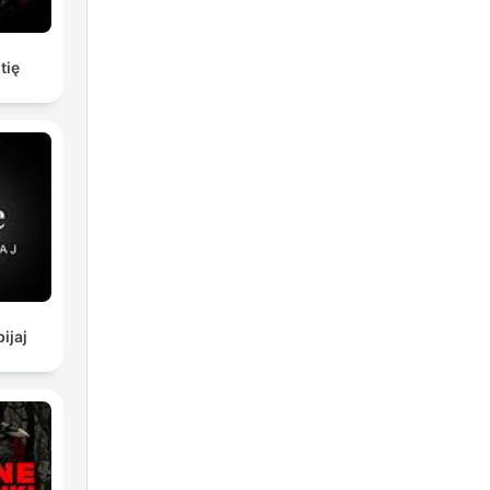
tię
bijaj