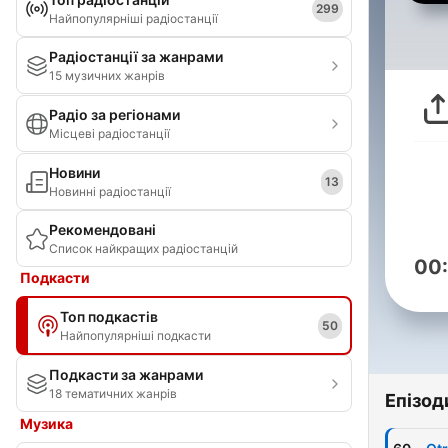
299
Найпопулярніші радіостанції
Радіостанції за жанрами
15 музичних жанрів
Радіо за регіонами
Місцеві радіостанції
Новини
13
Новинні радіостанції
Рекомендовані
Список найкращих радіостанцій
00
Подкасти
Топ подкастів
50
Найпопулярніші подкасти
Подкасти за жанрами
18 тематичних жанрів
Епізод
Музика