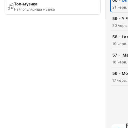
-
60
Otr
Топ-музика
21 черв.
Найпопулярніша музика
-
59
Y F
20 черв
-
58
La 
19 черв.
-
57
¡Ma
18 черв.
-
56
Mo
17 черв.