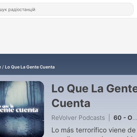
и
Lo Que La Gente Cuenta
Lo Que La Gent
Cuenta
ReVolver Podcasts
|
60 - Otra Vida
Lo más terrorífico viene de