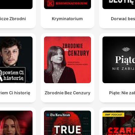
icze Zbrodni
Kryminatorium
Dorwać bes
em Ci historię
Zbrodnie Bez Cenzury
Piąte: Nie za