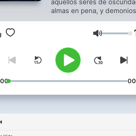
aquellos seres de oscurida
almas en pena, y demonios
mira los capítulos que ¡te
dejarán helado!
Гучність
:00
00
и