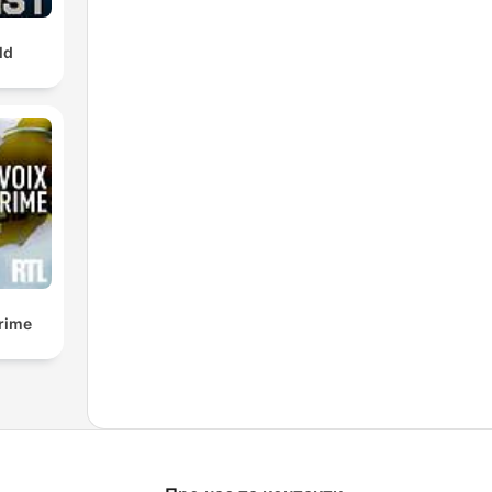
ld
crime