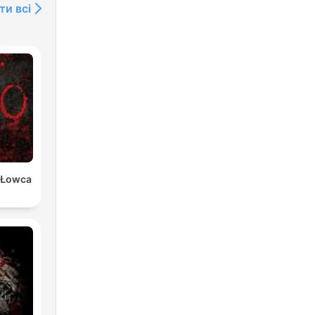
ти всі
 Łowca