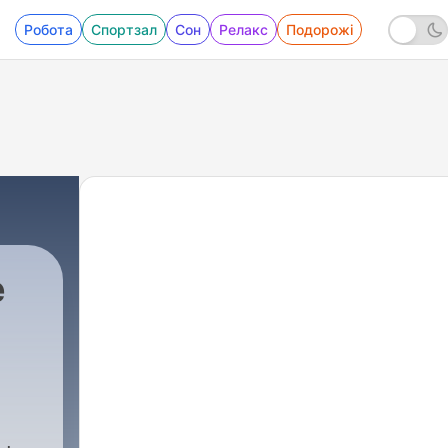
Робота
Спортзал
Сон
Релакс
Подорожі
e