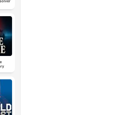
solver
e
ry