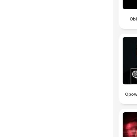
Obl
Opowi