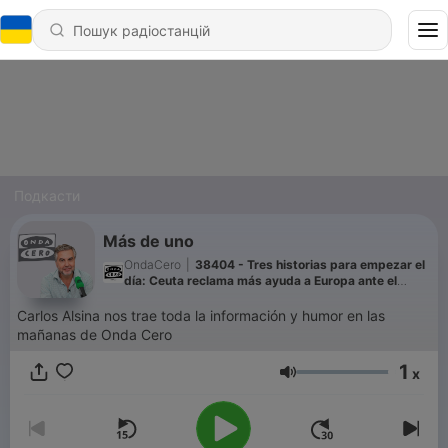
Подкасти
Más de uno
OndaCero
|
38404 - Tres historias para empezar el
día: Ceuta reclama más ayuda a Europa ante el
colapso de sus centros de acogida
Carlos Alsina nos trae toda la información y humor en las
mañanas de Onda Cero
1
x
Гучність