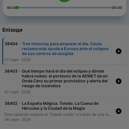
00:00
00:00
Епізоди
-
38404
Tres historias para empezar el día: Ceuta
reclama más ayuda a Europa ante el colapso
de sus centros de acogida
07 серп. 2026
-
38403
Qué tiempo hará el día del eclipse y dónde
habrá nubes: el portavoz de la AEMET da en
Onda Cero su primer pronóstico y alerta del
riesgo de incendios
07 серп. 2026
-
38402
La España Mágica. Toledo. La Cueva de
Hércules y la Ciudad de la Magia
Este episodio explora el 'Toledo oculto' a través de una visita a las Cuevas de Hércules, un espacio subterráneo que funcionó originalmente como cisterna romana. A través de entrevistas con expertos, se analiza la conexión entre la realidad histórica y las leyendas mitológicas de la ciudad. El recorrido profundiza en el mito fundacional vinculado a Hércules y los reyes visigodos, así como en la importancia espiritual de objetos legendarios como la mesa de Salomón. Se explora cómo la historia y la mitología se entrelazan para crear la identidad mágica de Toledo y de España.
06 серп. 2026