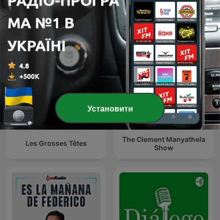
O É da Coisa
Ukraine: The Latest
Установити
The Clement Manyathela
Les Grosses Têtes
Show