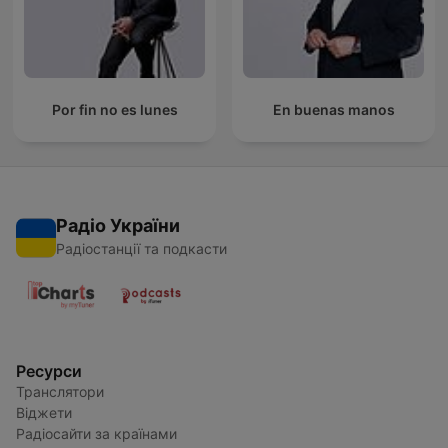
Por fin no es lunes
En buenas manos
Радіо України
Радіостанції та подкасти
Ресурси
Транслятори
Віджети
Радіосайти за країнами