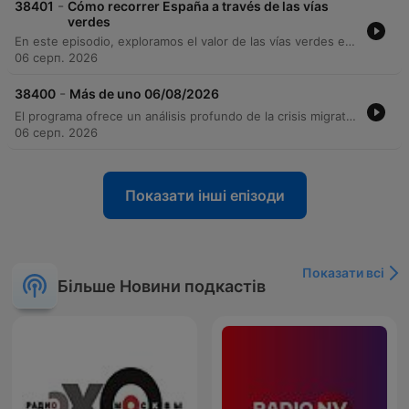
-
38401
Cómo recorrer España a través de las vías
verdes
En este episodio, exploramos el valor de las vías verdes en España como una opción de transporte y ocio sostenible. A través de la conversación con Miruna Kalin, analizamos la definición técnica de estas rutas ferroviarias reconvertidas y la importancia crítica de su mantenimiento para garantizar experiencias turísticas de calidad. Asimismo, se discute el potencial de estas rutas como una alternativa económica de turismo sostenible y la necesidad de inversión para asegurar su accesibilidad. El debate subraya cómo el uso de estos espacios es clave para demandar a la administración su cuidado y desarrollo.
06 серп. 2026
-
38400
Más de uno 06/08/2026
El programa ofrece un análisis profundo de la crisis migratoria en Ceuta, abordando las investigaciones judiciales sobre la llegada masiva de menores y las tensiones diplomáticas entre España y Marruecos. Se debate la eficacia de los servicios de inteligencia y la necesidad de una respuesta política coordinada entre las comunidades autónomas. Además, el episodio explora la ingeniería histórica a través de un recorrido por los puentes romanos y medievales en la Península, la importancia del patrimonio de las vías verdes y la riqueza mitológica de Toledo. El programa concluye con avances científicos sobre la dieta y el comportamiento de los neandertales.
06 серп. 2026
Показати інші епізоди
Показати всі
Більше Новини подкастів