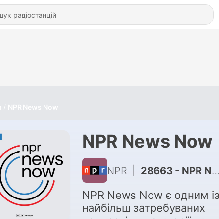
и
NPR News Now
NPR News Now
NPR
|
28663 - NPR News: 08-05-2026 11PM EDT
NPR News Now є одним і
найбільш затребуваних