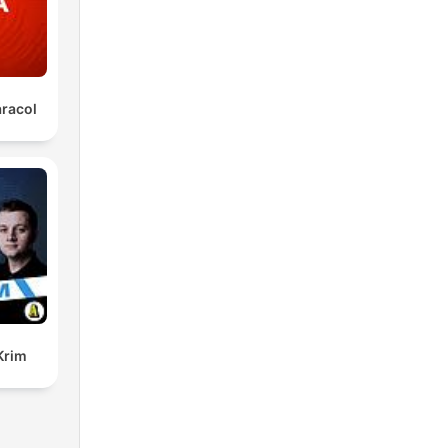
aracol
Krim