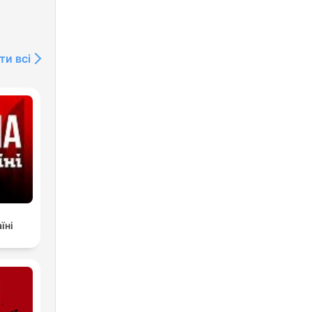
ти всі
їні