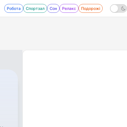
Робота
Спортзал
Сон
Релакс
Подорожі
з