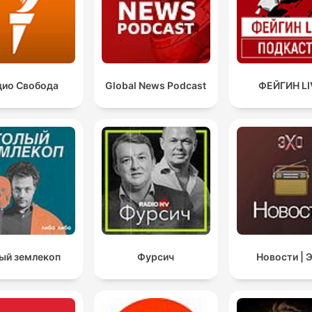
дио Свобода
Global News Podcast
ФЕЙГИН LI
ый землекоп
Фурсич
Новости | 