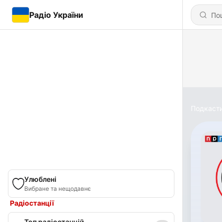
Радіо України
Подкаст
Улюблені
Вибране та нещодавнє
Радіостанції
Топ радіостанцій