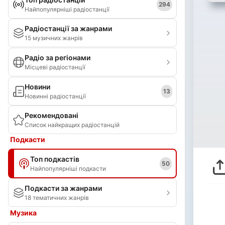
294
Найпопулярніші радіостанції
Радіостанції за жанрами
15 музичних жанрів
Радіо за регіонами
Місцеві радіостанції
Новини
13
Новинні радіостанції
Рекомендовані
Список найкращих радіостанцій
Подкасти
Топ подкастів
50
Найпопулярніші подкасти
Подкасти за жанрами
18 тематичних жанрів
Музика