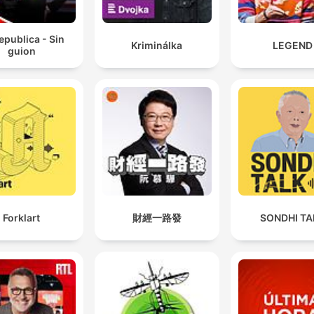
epublica - Sin
Kriminálka
LEGEND
guion
Forklart
財經一路發
SONDHI TA