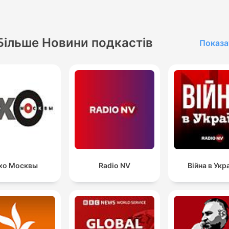
Більше Новини подкастів
Показа
хо Москвы
Radio NV
Війна в Укра