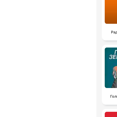
Ра
Гол