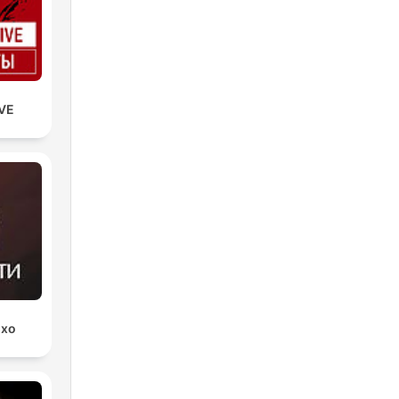
VE
Эхо