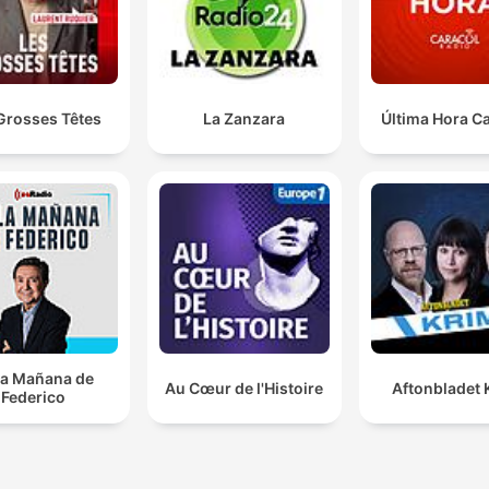
Grosses Têtes
La Zanzara
Última Hora C
la Mañana de
Au Cœur de l'Histoire
Aftonbladet 
Federico