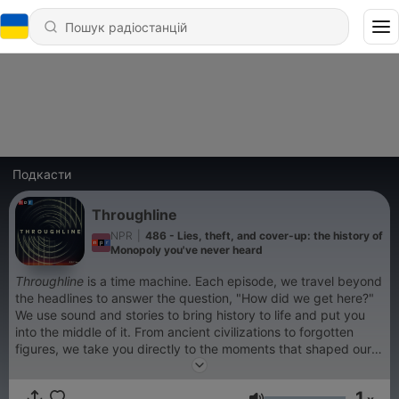
Подкасти
Throughline
NPR
|
486 - Lies, theft, and cover-up: the history of
Monopoly you've never heard
Throughline
is a time machine. Each episode, we travel beyond
the headlines to answer the question, "How did we get here?"
We use sound and stories to bring history to life and put you
into the middle of it. From ancient civilizations to forgotten
figures, we take you directly to the moments that shaped our
world.
Throughline
is hosted by Peabody Award-winning
journalist Rund Abdelfatah.
1