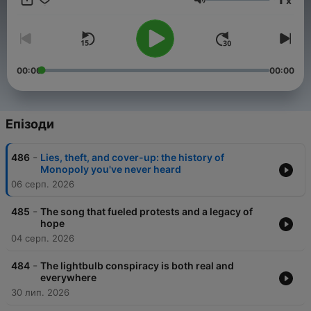
x
Гучність
Support public media by joining NPR+ at
plus.npr.org
. You’ll
get perks for over 25 NPR podcasts, including sponsor-free
listening for Throughline.
00:00
00:00
Епізоди
-
486
Lies, theft, and cover-up: the history of
Monopoly you've never heard
06 серп. 2026
-
485
The song that fueled protests and a legacy of
hope
04 серп. 2026
-
484
The lightbulb conspiracy is both real and
everywhere
30 лип. 2026