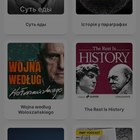
Суть еды
Історія у параграфах
Wojna według
The Rest Is History
Wołoszańskiego