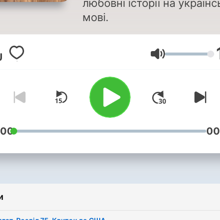
любовні історії на українс
мові.
Гучність
:00
00
и