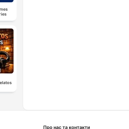
lmes
ries
elatos
Про нас та контакти