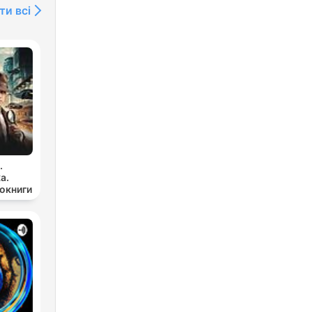
ти всі
.
а.
иокниги