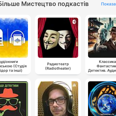
Більше Мистецтво подкастів
Показа
Аудіокниги
Классика
Радиотеатр
нською (Студія
Фантастик
(Radiotheater)
ідор та інші)
Детектив. Ауд