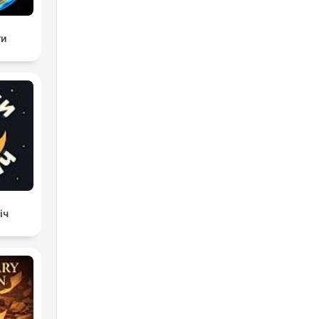
ги
іч