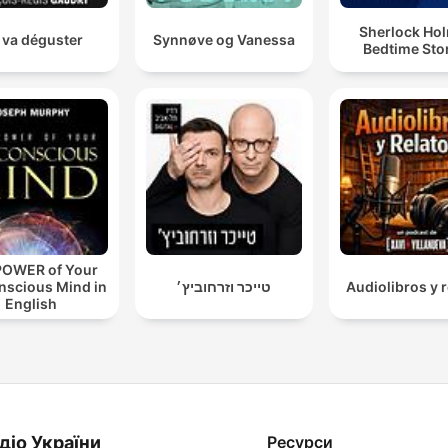
Sherlock Ho
 va déguster
Synnøve og Vanessa
Bedtime Sto
POWER of Your
nscious Mind in
טייכר וזרחוביץ׳
Audiolibros y r
English
діо України
Ресурси