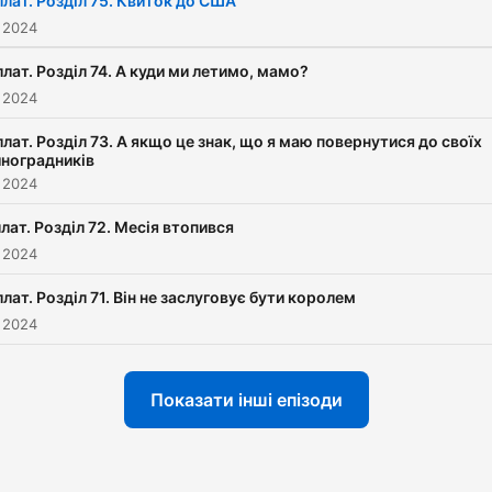
лат. Розділ 75. Квиток до США
 2024
лат. Розділ 74. А куди ми летимо, мамо?
 2024
лат. Розділ 73. А якщо це знак, що я маю повернутися до своїх
иноградників
 2024
лат. Розділ 72. Месія втопився
 2024
лат. Розділ 71. Він не заслуговує бути королем
 2024
Показати інші епізоди