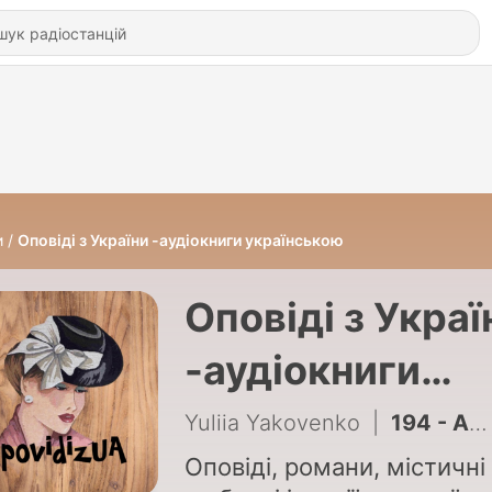
и
Оповіді з України -аудіокниги українською
Оповіді з Украї
-аудіокниги
українською
Yuliia Yakovenko
|
194 - Аллат. Розділ 75. Квиток до США
Оповіді, романи, містичні