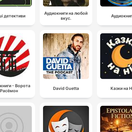
Аудиокниги на любой
і детективи
Аудиокни
вкус.
книги - Ворота
David Guetta
Казки на Н
Расёмон