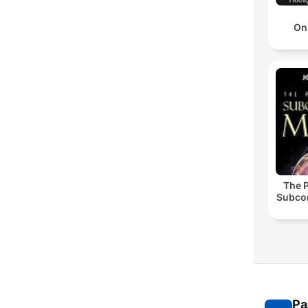
On
The 
Subco
Ра