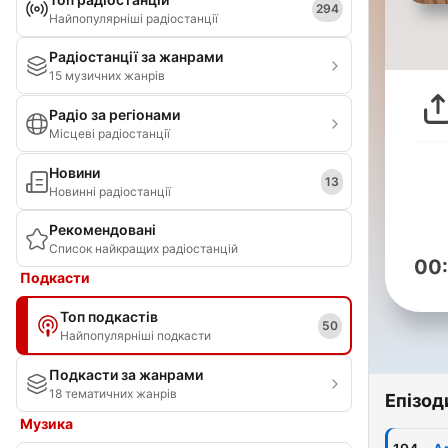
294
Найпопулярніші радіостанції
Радіостанції за жанрами
15 музичних жанрів
Радіо за регіонами
Місцеві радіостанції
Новини
13
Новинні радіостанції
Рекомендовані
Список найкращих радіостанцій
00
Подкасти
Топ подкастів
50
Найпопулярніші подкасти
Подкасти за жанрами
18 тематичних жанрів
Епізод
Музика