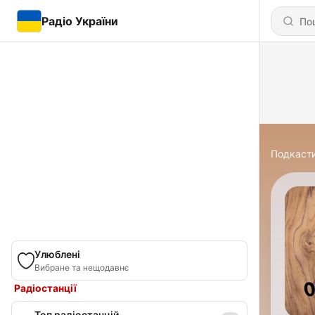
Радіо України
Подкаст
Улюблені
Вибране та нещодавнє
Радіостанції
Топ радіостанцій