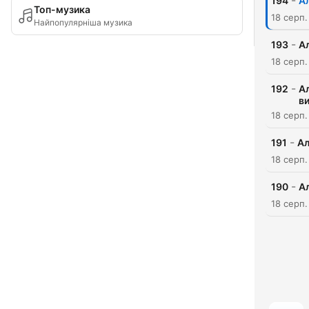
-
194
Ал
Топ-музика
18 серп.
Найпопулярніша музика
-
193
Ал
18 серп.
-
192
Ал
в
18 серп.
-
191
Ал
18 серп.
-
190
Ал
18 серп.