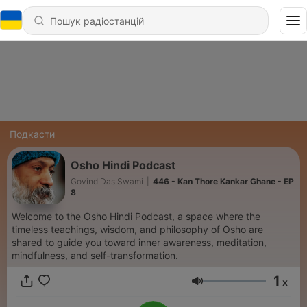
Подкасти
Osho Hindi Podcast
Govind Das Swami
|
446 - Kan Thore Kankar Ghane - EP
8
Welcome to the Osho Hindi Podcast, a space where the
timeless teachings, wisdom, and philosophy of Osho are
shared to guide you toward inner awareness, meditation,
mindfulness, and self-transformation.
1
x
Гучність