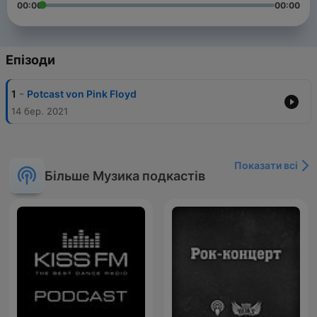
00:00
00:00
Епізоди
-
1
Potcast von Pink Floyd
14 бер. 2021
Показати всі
Більше Музика подкастів