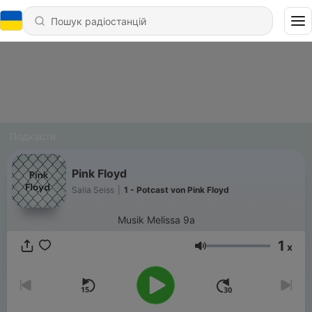
Подкасти
Pink Floyd
Salia Seiss
|
1 - Potcast von Pink Floyd
Musik Melissa 9a
1
x
Гучність