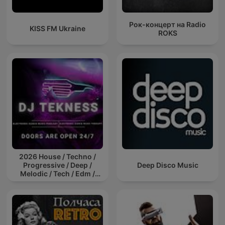
Рок-концерт на Radio
KISS FM Ukraine
ROKS
2026 House / Techno /
Progressive / Deep /
Deep Disco Music
Melodic / Tech / Edm /
Afro / ibiza DJ Mix / Set /
Podcast / Electronic
Dance Musi