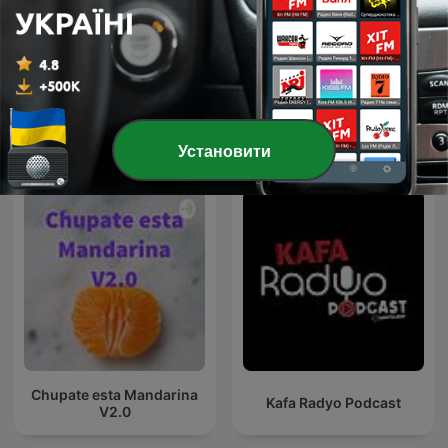
DNBRADIO.com - Fresh
Bassface (Drum & Bass)
Jungle, Drum and Bass,
DNB
Міжнародні Музика подкасти
Установити
Chupate esta Mandarina
Kafa Radyo Podcast
V2.0