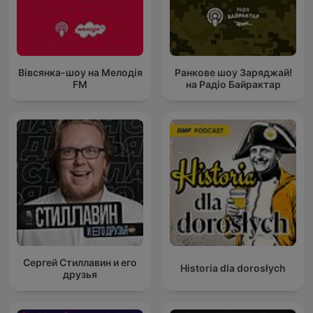
Вівсянка-шоу на Мелодія
Ранкове шоу Заряджай!
FM
на Радіо Байрактар
Сергей Стиллавин и его
Historia dla dorosłych
друзья