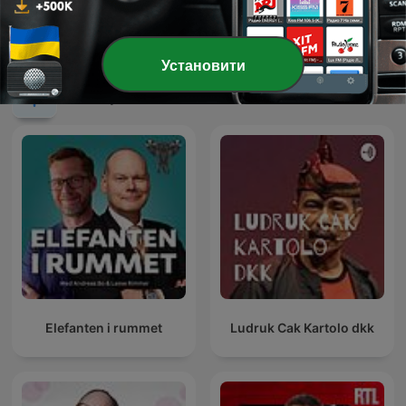
Поганий настрій - перший
Шутки-Шоу на Юмор FM
український подкаст
гумору
Установити
Міжнародні Комедія подкасти
Elefanten i rummet
Ludruk Cak Kartolo dkk