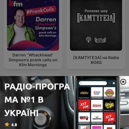
Darren “Whackhead”
[КАМТУГЕЗА] на Radio
Simpson’s prank calls on
ROKS
Kfm Mornings