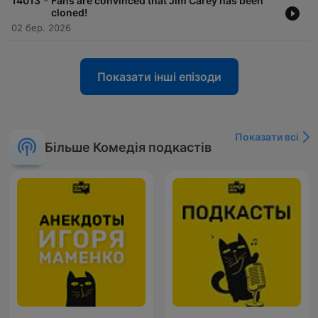
-
14013
Fans are convinced that Jim Carey has been
cloned!
02 бер. 2026
Показати інші епізоди
Показати всі
Більше Комедія подкастів