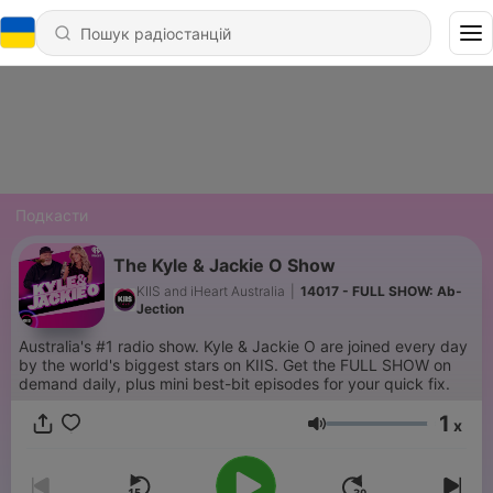
Подкасти
The Kyle & Jackie O Show
KIIS and iHeart Australia
|
14017 - FULL SHOW: Ab-
Jection
Australia's #1 radio show. Kyle & Jackie O are joined every day
by the world's biggest stars on KIIS. Get the FULL SHOW on
demand daily, plus mini best-bit episodes for your quick fix.
1
x
Гучність