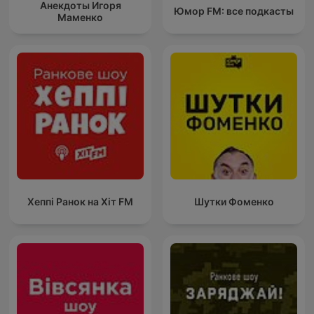
Анекдоты Игоря
Юмор FM: все подкасты
Маменко
Хеппі Ранок на Хіт FM
Шутки Фоменко