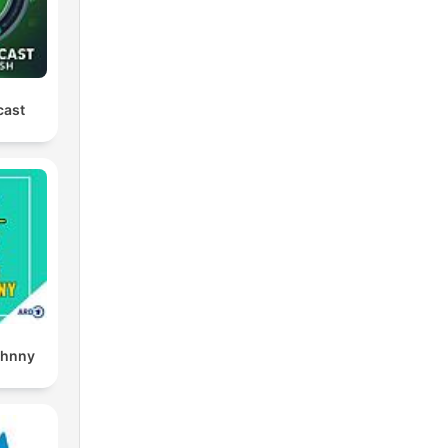
cast
ohnny