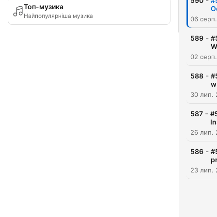
-
590
#
Топ-музика
O
Найпопулярніша музика
06 серп
-
589
#
W
02 серп
-
588
#
w
30 лип.
-
587
#
I
26 лип.
-
586
#
p
23 лип.