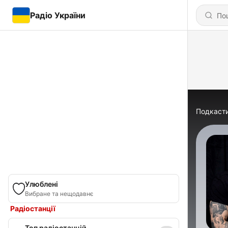
Радіо України
Подкаст
Улюблені
Вибране та нещодавнє
Радіостанції
Топ радіостанцій