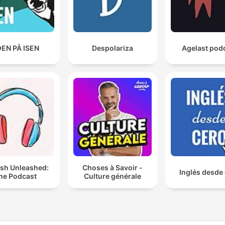
EN PÅ ISEN
Despolariza
Agelast pod
ish Unleashed:
Choses à Savoir -
Inglés desde
he Podcast
Culture générale