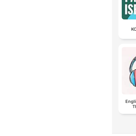
KO
Engl
T