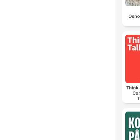
Osho
Think 
Co
T