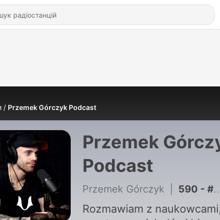
и
Przemek Górczyk Podcast
Przemek Górcz
Podcast
Przemek Górczyk
|
590 - #581 Dlaczego Nie Pamiętasz Tego Co Przeczytałeś? Gra o Tron, Odyseja, Diuna - dr Krzysztof M. Maj
Rozmawiam z naukowcami