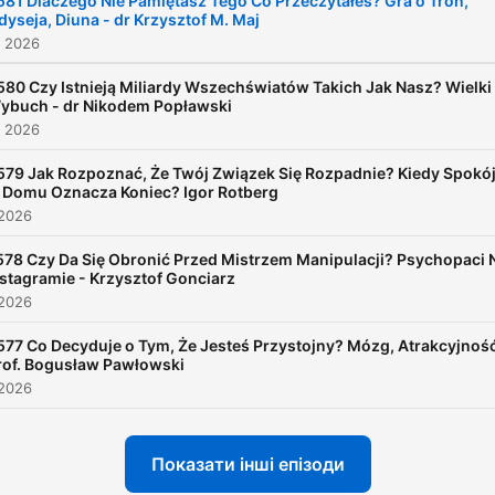
581 Dlaczego Nie Pamiętasz Tego Co Przeczytałeś? Gra o Tron,
dyseja, Diuna - dr Krzysztof M. Maj
pieczeni na jednym ogniu.
. 2026
Jedną z nich jest to, że
możesz iść tą drogą razem
580 Czy Istnieją Miliardy Wszechświatów Takich Jak Nasz? Wielki
ybuch - dr Nikodem Popławski
mną. Na co dzień dostarc
. 2026
rozwiązania user experien
579 Jak Rozpoznać, Że Twój Związek Się Rozpadnie? Kiedy Spokó
dla startup'u finansowego 
 Domu Oznacza Koniec? Igor Rotberg
stanów, analizuje i popraw
 2026
swoje funkcjonowanie ora
578 Czy Da Się Obronić Przed Mistrzem Manipulacji? Psychopaci 
osobowość. W przeszłości
nstagramie - Krzysztof Gonciarz
 2026
przedsiębiorca (w sumie n
przedsiębiorca) i wieloletni
577 Co Decyduje o Tym, Że Jesteś Przystojny? Mózg, Atrakcyjność
rof. Bogusław Pawłowski
ekstremalny skater.
 2026
Показати інші епізоди