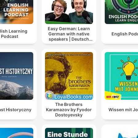
Easy German: Learn
lish Learning
German with native
English Pod
Podcast
speakers | Deutsch
lernen mit
Muttersprachlern
The Brothers
st Historyczny
Karamazov by Fyodor
Wissen mit J
Dostoyevsky