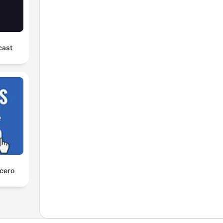
cast
 cero