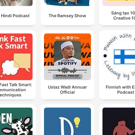
Sáng tạo 10
 Hindi Podcast
The Ramsey Show
Creative 1
Fast Talk Smart:
Ustaz Wadi Annuar
Finnish with 
mmunication
Official
Podcast
echniques