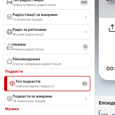
299
Найпопулярніші радіостанції
Радіостанції за жанрами
15 музичних жанрів
Радіо за регіонами
Місцеві радіостанції
Новини
13
Новинні радіостанції
Рекомендовані
Список найкращих радіостанцій
00
Подкасти
Топ подкастів
50
Найпопулярніші подкасти
Подкасти за жанрами
18 тематичних жанрів
Епізод
Музика