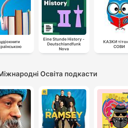
Eine Stunde History -
Аудіокниги
КАЗКИ тіто
Deutschlandfunk
країнською
СОВИ
Nova
Міжнародні Освіта подкасти