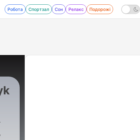
Робота
Спортзал
Сон
Релакс
Подорожі
yk
,