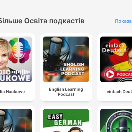
Більше Освіта подкастів
Показа
English Learning
dio Naukowe
einfach Deu
Podcast