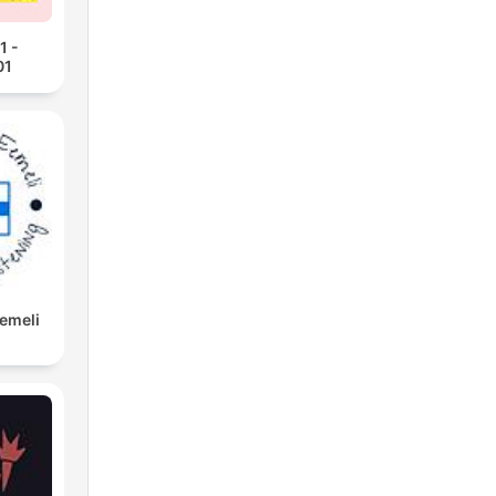
1 -
01
Eemeli