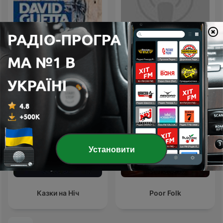
Evil Genius, The by Wilkie
David Guetta
Collins (1824 - 1889)
Установити
Казки на Ніч
Poor Folk