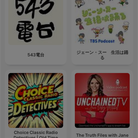
ジェーン・スー 生活は踊
543電台
る
Choice Classic Radio
The Truth Files with Jane
Detectives | Old Time