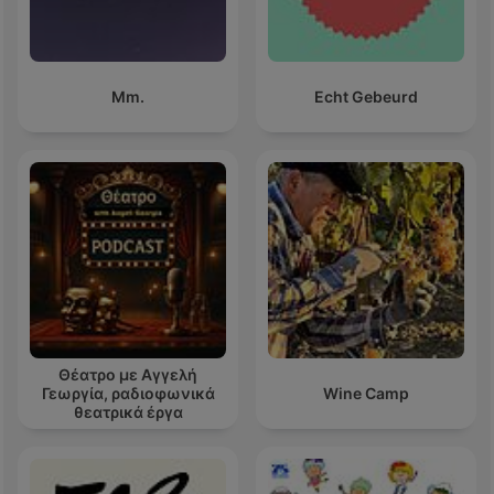
Mm.
Echt Gebeurd
Θέατρο με Αγγελή
Γεωργία, ραδιοφωνικά
Wine Camp
θεατρικά έργα